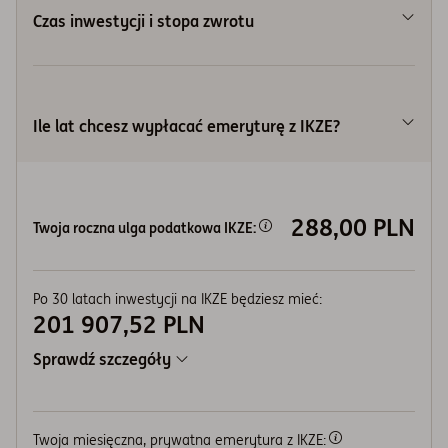
Czas inwestycji i stopa zwrotu
Ile masz lat?
Chcesz wpłacać do:
r.ż.
Ile lat chcesz wypłacać emeryturę z IKZE?
Zakładana roczna stopa zwrotu (%):
lat
Jak to obliczyliśmy?
Zakładana roczna stopa zwrotu (%):
Pojawiła się kalkulacja
1
2
3
4
5
6
7
288,00 PLN
Twoja roczna ulga podatkowa IKZE:
Szacowana
Dodatkowa
emerytura z ZUS:
emerytura z IKZE:
8
9
10
11
12
2 400
PLN
1 514
PLN
Po
30
latach inwestycji na IKZE będziesz mieć:
201 907,52 PLN
8 000
PLN
Wynagrodzenie:
Sprawdź szczegóły
72 000,00 PLN
Łączna kwota wpłacona w okresie
30
lat:
Twoja miesięczna, prywatna emerytura z IKZE: