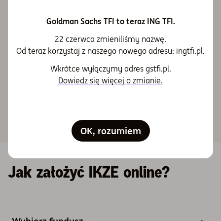
Goldman Sachs TFI to teraz ING TFI.
22 czerwca zmieniliśmy nazwę.
Od teraz korzystaj z naszego nowego adresu: ingtfi.pl.
W Polsce działamy od 1997 roku
, jestesmy
Wkrótce wyłączymy adres gstfi.pl.
zarejestrowani przez
KNF
, należymy do
Dowiedz się więcej o zmianie.
grupy ING.
OK, rozumiem
Jak założyć IKZE online?