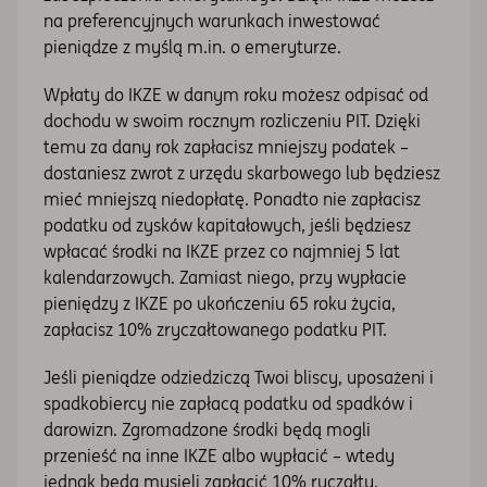
na preferencyjnych warunkach inwestować
pieniądze z myślą m.in. o emeryturze.
Wpłaty do IKZE w danym roku możesz odpisać od
dochodu w swoim rocznym rozliczeniu PIT. Dzięki
temu za dany rok zapłacisz mniejszy podatek –
dostaniesz zwrot z urzędu skarbowego lub będziesz
mieć mniejszą niedopłatę. Ponadto nie zapłacisz
podatku od zysków kapitałowych, jeśli będziesz
wpłacać środki na IKZE przez co najmniej 5 lat
kalendarzowych. Zamiast niego, przy wypłacie
pieniędzy z IKZE po ukończeniu 65 roku życia,
zapłacisz 10% zryczałtowanego podatku PIT.
Jeśli pieniądze odziedziczą Twoi bliscy, uposażeni i
spadkobiercy nie zapłacą podatku od spadków i
darowizn. Zgromadzone środki będą mogli
przenieść na inne IKZE albo wypłacić – wtedy
jednak będą musieli zapłacić 10% ryczałtu.