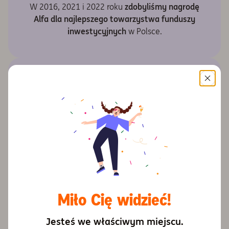
W 2016, 2021 i 2022 roku
zdobyliśmy nagrodę
Alfa dla najlepszego towarzystwa funduszy
inwestycyjnych
w Polsce.
Specjalizujemy się w emeryturach.
Zaufało
nam blisko 800 000 klientów, dla których
zarządzamy aktywami o łącznej wartości ok.
43 mld zł!
Miło Cię widzieć!
Jesteś we właściwym miejscu.