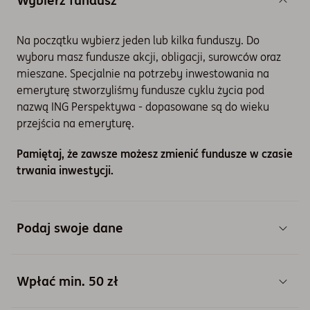
Wybierz fundusz
Na początku wybierz jeden lub kilka funduszy. Do
wyboru masz fundusze akcji, obligacji, surowców oraz
mieszane. Specjalnie na potrzeby inwestowania na
emeryturę stworzyliśmy fundusze cyklu życia pod
nazwą ING Perspektywa - dopasowane są do wieku
przejścia na emeryturę.
Pamiętaj, że zawsze możesz zmienić fundusze w czasie
trwania inwestycji.
Podaj swoje dane
Następnie poprosimy Cię o podanie danych
Wpłać min. 50 zł
kontaktowych i numeru rachunku bankowego,
potrzebny będzie też Twój dokument tożsamości