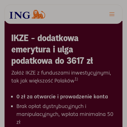
Menu główne
IKZE - dodatkowa
Najważniejsze informacje
emerytura i ulga
Wpłaty i ulgi
podatkowa do 3617 zł
Kalkulator IKZE
Załóż IKZE z funduszami inwestycyjnymi,
1)
tak jak większość Polaków
Jak założyć
0 zł za otwarcie i prowadzenie konta
Pytania i odpowiedzi
Brak opłat dystrybucyjnych i
manipulacyjnych, wpłata minimalna 50
zł
Informacje i dokumenty