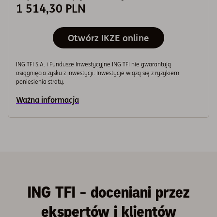
1 514,30
PLN
+180,43%
Przewidywany zysk
129 907,52 PLN
Otwórz IKZE online
Wykres
250 000 PLN
Wykres liniowy z 2 liniami.
Wykres pokazuje historię wartości inwestycji
ING TFI S.A. i Fundusze Inwestycyjne ING TFI nie gwarantują
200 000 PLN
Wykres ma 1 oś X wyświetlającą Czas.
osiągnięcia zysku z inwestycji. Inwestycje wiążą się z ryzykiem
poniesienia straty.
Wykres ma 1 oś Y wyświetlającą Wartość inwestycji w cza
Ważna informacja
150 000 PLN
100 000 PLN
50 000 PLN
ING TFI - doceniani przez
0 PLN
0 lat
10 lat
20 lat
30 lat
ekspertów i klientów
Wartość wpłat
Wynik inwestycji