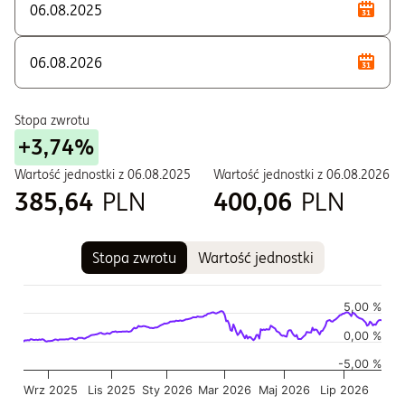
P - Zbywane w ramach PSI
S - Zbywane w ramach PPE i PPI
T - Zbywane w ramach PPE i PPI
U - Dla klientów instytucjonalnych
Stopa zwrotu
+3,74%
W - Zbywane w ramach PPE i PPI
Wartość jednostki z
06.08.2025
Wartość jednostki z
06.08.2026
385,64
PLN
400,06
PLN
Stopa zwrotu
Wartość jednostki
Wykres
Wykres kombinowany z 2 seriami danych.
5,00 %
Wykres pokazuje historię wartości jednostki funduszu
0,00 %
Wykres ma 2 osi X wyświetlające Czas, i Czas.
-5,00 %
Wykres ma 2 osi Y wyświetlające Wartość jednostki w czasie,
Wrz 2025
Lis 2025
Sty 2026
Mar 2026
Maj 2026
Lip 2026