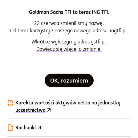
subfunduszu
Goldman Sachs TFI to teraz ING TFI.
Karta funduszu
22 czerwca zmieniliśmy nazwę.
Od teraz korzystaj z naszego nowego adresu: ingtfi.pl.
Fund Factsheet
Wkrótce wyłączymy adres gstfi.pl.
Dowiedz się więcej o zmianie.
Oświadczenie dotyczące głównych
niekorzystnych skutków decyzji inwestycyjnych
dla czynników zrównoważonego rozwoju
OK, rozumiem
Prospekty informacyjne
Korekta wartości aktywów netto na jednostkę
uczestnictwa
Rachunki