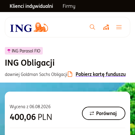
Klienci indywidualni
Firmy
Menu główne
Notowania
ING Parasol FIO
ING Obligacji
Emerytura
Pobierz kartę funduszu
dawniej Goldman Sachs Obligacji
Inwestycje
Wycena z
06.08.2026
Blog
Porównaj
400,06
PLN
Centrum pomocy