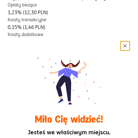
Opłaty bieżące
1,23% (12,30 PLN)
Koszty transakcyjne
0,15% (1,46 PLN)
Koszty dodatkowe
Brak
Dokumenty
Dokument zawierający kluczowe informacje ING
Obligacji kat. A, A1, U
Wyniki osiągnięte w przeszłości przez subfundusz
Miło Cię widzieć!
Historyczne scenariusze dotyczące wyników
Jesteś we właściwym miejscu.