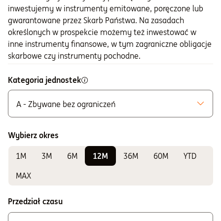
inwestujemy w instrumenty emitowane, poręczone lub
gwarantowane przez Skarb Państwa. Na zasadach
określonych w prospekcie możemy też inwestować w
inne instrumenty finansowe, w tym zagraniczne obligacje
skarbowe czy instrumenty pochodne.
Kategoria jednostek
A - Zbywane bez ograniczeń
Możliwe do zakupu
A - Zbywane bez ograniczeń
Wybierz okres
K - Zbywane w ramach IKE i IKZE
1M
3M
6M
12M
36M
60M
YTD
Do sprawdzania wyników
A2 - Dla klienta instytucjonalnego
MAX
E - Zbywane w ramach PPE i PPI
Przedział czasu
F - Zbywane w ramach PPE i PPI
I - Zbywane w ramach IKE