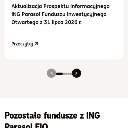
Aktualizacja Prospektu Informacyjnego
ING Parasol Funduszu Inwestycyjnego
Otwartego z 31 lipca 2026 r.
aktualność Aktualizacja Prospektu Informacy
Przeczytaj
Slajd 1
Slajd 2
Slajd 3
Slajd 4
Slajd 5
Pozostałe fundusze z ING
Parasol FIO