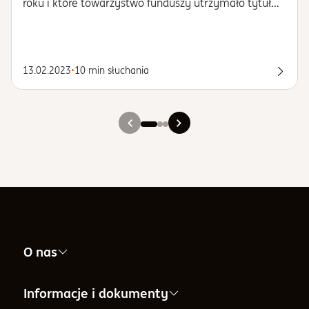
roku i które towarzystwo funduszy utrzymało tytuł
najlepszego TFI w Polsce i dlaczego właśnie Goldman
Sachs TFI.
13.02.2023
•
10 min słuchania
Posłu
Slajd 1
Slajd 2
Slajd 3
O nas
Nasza firma
Informacje i dokumenty