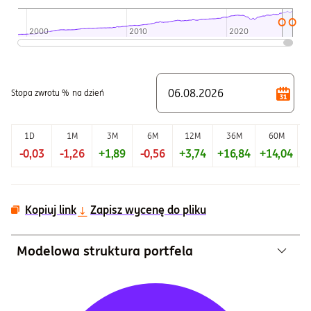
2000
2000
2010
2010
2020
2020
Koniec interaktywnego wykresu.
Stopa zwrotu %
na dzień
1D
1M
3M
6M
12M
36M
60M
-0,03
-1,26
+1,89
-0,56
+3,74
+16,84
+14,04
+
Kopiuj link
Zapisz wycenę do pliku
Modelowa struktura portfela