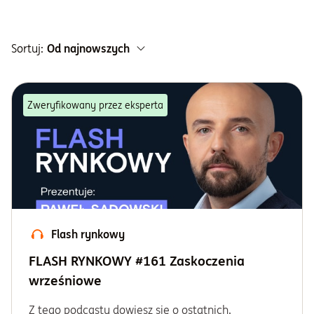
Paweł Sadowski
Informacje i dokumenty
Sortuj:
Od najnowszych
O nas
Zweryfikowany przez eksperta
Otwórz konto
Zaloguj
Flash rynkowy
FLASH RYNKOWY #161 Zaskoczenia
wrześniowe
Z tego podcastu dowiesz się o ostatnich,