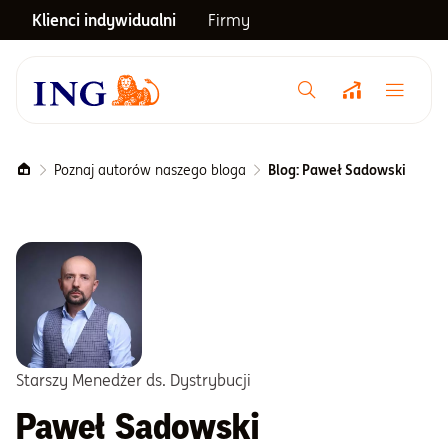
Klienci indywidualni
Firmy
Menu główne
Notowania
Poznaj autorów naszego bloga
Blog: Paweł Sadowski
Emerytura
Inwestycje
Blog
Starszy Menedżer ds. Dystrybucji
Paweł Sadowski
Centrum pomocy