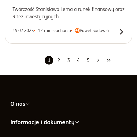
Twórczość Stanisława Lema a rynek finansowy oraz
9 tez inwestycyjnych
19.07.2023
12 min słuchania
Paweł Sadowski
1
2
3
4
5
Następna
Ostatnia
O nas
Nasza firma
Informacje i dokumenty
Informacje dla Akcjonariuszy