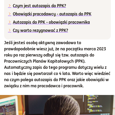
Czym jest autozapis do PPK?
Informacje i dokumenty
Obowiązki pracodawcy - autozapis do PPK
Autozapis do PPK - obowiązki pracownika
O nas
Czy warto rezygnować z PPK?
Jeśli jesteś osobą aktywną zawodowo to
Otwórz konto
prawdopodobnie wiesz już, że na początku marca 2023
roku po raz pierwszy odbył się tzw. autozapis do
Zaloguj
Pracowniczych Planów Kapitałowych (PPK).
Automatyczny zapis do tego programu dotyczy wielu z
nas i będzie się powtarzał co 4 lata. Warto więc wiedzieć
na czym polega autozapis do PPK oraz jakie obowiązki w
związku z nim ma pracodawca i pracownik.