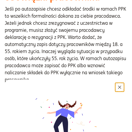
Jeśli po autozapisie chcesz odkładać środki w ramach PPK
to wszelkich formalności dokona za ciebie pracodawca.
Jeżeli jednak chcesz zrezygnować z uczestnictwa w
programie, musisz złożyć swojemu pracodawcy
deklarację o rezygnacji z PPK. Warto dodać, że
automatyczny zapis dotyczy pracowników między 18. a
55. rokiem życia. Inaczej wygląda sytuacja w przypadku
osób, które ukończyły 55. rok życia. W ramach autozapisu
pracodawca może zapisać do PPK albo wznowić
naliczanie składek do PPK wyłącznie na wniosek takiego
pracownika.
Czy warto rezygnować z
PPK?
Naszym zdaniem nie warto rezygnować z PPK. Zgodnie z
projekcjami ZUS stopa zastąpienia (czyli relacja nowo