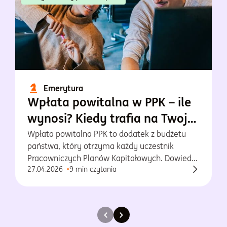
Emerytura
Wpłata powitalna w PPK – ile
wynosi? Kiedy trafia na Twoje
konto?
Wpłata powitalna PPK to dodatek z budżetu
państwa, który otrzyma każdy uczestnik
Pracowniczych Planów Kapitałowych. Dowiedz
27.04.2026
9 min czytania
się więcej o tej wpłacie!