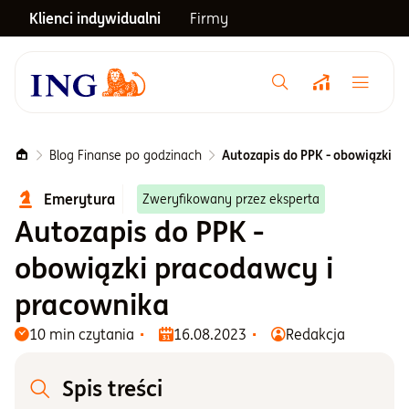
Klienci indywidualni
Firmy
Menu główne
Notowania
Blog Finanse po godzinach
Autozapis do PPK - obowiązki p
Emerytura
Zweryfikowany przez eksperta
Emerytura
Autozapis do PPK -
obowiązki pracodawcy i
Inwestycje
pracownika
Blog
10 min czytania
16.08.2023
Redakcja
Spis treści
Centrum pomocy