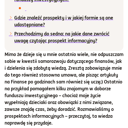
Informacje i dokumenty
Gdzie znaleźć prospekty i w jakiej formie są one
udostępniane?
O nas
Przechodzimy do sedna: na jakie dane zwrócić
uwagę czytając prospekt informacyjny?
Otwórz konto
Mimo że dzieje się u mnie ostatnio wiele, nie odpuszczam
sobie w kwestii samorozwoju dotyczącego finansów, jak
Zaloguj
i dzielenia się zdobytą wiedzą. Zresztą zobowiązuje mnie
do tego również stosowna umowa, ale pisząc artykuły
na Finanse po godzinach sam również się uczę;) Ostatnio
na przykład pomagałem kilku znajomym w doborze
funduszu inwestycyjnego – chociaż moje życie
wypełniają dzieciaki oraz obowiązki z nimi związane,
zawsze znajdę czas, żeby doradzić. Rozmawialiśmy o
prospektach informacyjnych – przeczytaj, ta wiedza
naprawdę się przydaje.