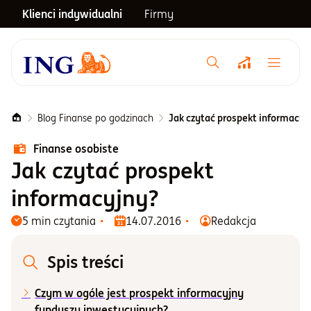
Klienci indywidualni
Firmy
Menu główne
Notowania
Blog Finanse po godzinach
Jak czytać prospekt informacyj
Finanse osobiste
Emerytura
Jak czytać prospekt
informacyjny?
Inwestycje
5 min czytania
14.07.2016
Redakcja
Blog
Spis treści
Czym w ogóle jest prospekt informacyjny
Centrum pomocy
funduszy inwestycyjnych?