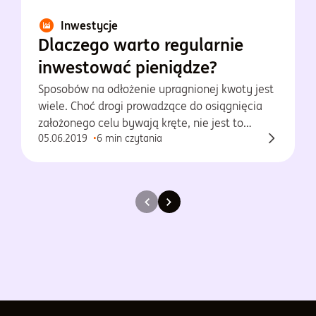
Inwestycje
Dlaczego warto regularnie
inwestować pieniądze?
Sposobów na odłożenie upragnionej kwoty jest
wiele. Choć drogi prowadzące do osiągnięcia
założonego celu bywają kręte, nie jest to
05.06.2019
6 min czytania
zadanie trudne. Wystarczą: solidny partner w
inwestycji, systematyczność i cierpliwość oraz
znajomość kilku podstawowych zasad,
obowiązujących w świecie finansów.