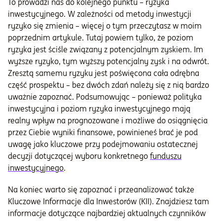
To prowadzi nas do kolejnego punktu – ryzyka
inwestycyjnego. W zależności od metody inwestycji
ryzyko się zmienia – więcej o tym przeczytasz w moim
poprzednim artykule. Tutaj powiem tylko, że poziom
ryzyka jest ściśle związany z potencjalnym zyskiem. Im
wyższe ryzyko, tym wyższy potencjalny zysk i na odwrót.
Zresztą samemu ryzyku jest poświęcona cała odrębna
część prospektu – bez dwóch zdań należy się z nią bardzo
uważnie zapoznać. Podsumowując – ponieważ polityka
inwestycyjna i poziom ryzyka inwestycyjnego mają
realny wpływ na prognozowane i możliwe do osiągnięcia
przez Ciebie wyniki finansowe, powinieneś brać je pod
uwagę jako kluczowe przy podejmowaniu ostatecznej
decyzji dotyczącej wyboru konkretnego
funduszu
inwestycyjnego
.
Na koniec warto się zapoznać i przeanalizować także
Kluczowe Informacje dla Inwestorów (KII). Znajdziesz tam
informacje dotyczące najbardziej aktualnych czynników