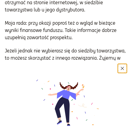
otrzymać na stronie internetowej, w siedzibie
towarzystwa lub u jego dystrybutora.
Moja rada: przy okazji poproś też o wgląd w bieżące
wyniki finansowe funduszu. Takie informacje dobrze
uzupełnią zawartość prospektu.
Jeżeli jednak nie wybierasz się do siedziby towarzystwa,
to możesz skorzystać z innego rozwiązania. Żyjemy w
czasach, w których wiedzy szuka się głównie w Internecie.
Nie inaczej jest z funduszami – każdy z TFI ma swoją
stronę internetową, na której znajdziesz podstawowe
dane na ich temat oraz listę dokumentów, które można
pobrać. Dokumenty są najczęściej w formacie PDF, co
oznacza, że są uniwersalne, ale też nikt nie może ich
zmodyfikować bez wiedzy administratora. Na stronach
internetowych TFI są oczywiście udostępniane nie tylko
prospekty – zachęcam Cię do zaznajomienia się ze
wszystkimi dokumentami. Pozwoli Ci to stworzyć w