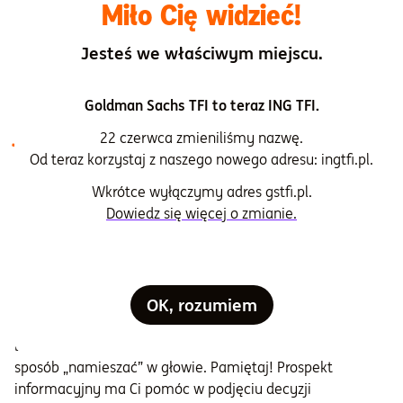
Miło Cię widzieć!
głowie pełniejszy obraz wybranego funduszu.
Jesteś we właściwym miejscu.
Przechodzimy do sedna: na
Goldman Sachs TFI to teraz ING TFI.
jakie dane zwrócić uwagę
22 czerwca zmieniliśmy nazwę.
czytając prospekt
Od teraz korzystaj z naszego nowego adresu: ingtfi.pl.
Wkrótce wyłączymy adres gstfi.pl.
informacyjny?
Dowiedz się więcej o zmianie.
Jeśli już masz przed sobą tę kilkudziesięciostronicową
lekturę, powinieneś wiedzieć w jaki sposób interpretować
zawarte tam informacje. Które są bardziej ważne, które
mniej? Jeszcze przed przeczytaniem pierwszego zdania
OK, rozumiem
miej świadomość, że treść jest zwyczajowo bardzo
bogata, zatem osoba początkująca może sobie w łatwy
sposób „namieszać” w głowie. Pamiętaj! Prospekt
informacyjny ma Ci pomóc w podjęciu decyzji