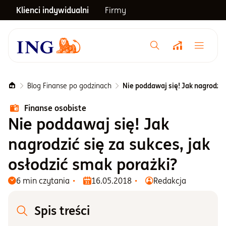
Klienci indywidualni
Firmy
Menu główne
Notowania
Blog Finanse po godzinach
Nie poddawaj się! Jak nagrodzić 
Finanse osobiste
Emerytura
Nie poddawaj się! Jak
nagrodzić się za sukces, jak
Inwestycje
osłodzić smak porażki?
6 min czytania
16.05.2018
Redakcja
Blog
Spis treści
Centrum pomocy