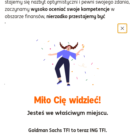
stajemy się nazbyt optymistyczni i pewni swojego zdania,
zaczynamy
wysoko oceniać swoje kompetencje
w
obszarze finansów,
nierzadko przestajemy być
wystarczająco wrażliwi
na obiektywne wskaźniki
pozwalające ocenić sytuację i trwamy bezrefleksyjnie w
raz podjętych decyzjach. Przeprowadzone przeze mnie
badania pozwoliły zaobserwować, że doświadczenie
sukcesu finansowego wcale nie przekłada się na nagły
wzrost kwoty przeznaczanej na zakupy, jak można by się
spodziewać. Obniża natomiast kwotę, którą jesteśmy
skłonni przeznaczyć na oszczędności podnosząc
jednocześnie kwotę, którą chcielibyśmy zainwestować.
Z drugiej strony, finansowa porażka wcale nie obniża
Miło Cię widzieć!
konsumpcji. Zamiast tego zwiększa kwotę którą jesteśmy
skłonni oszczędzić, zmniejszając sumę przeznaczaną na
Jesteś we właściwym miejscu.
inwestycje.
To, że doświadczenie sukcesu i porażki nie wpływa na
Goldman Sachs TFI to teraz ING TFI.