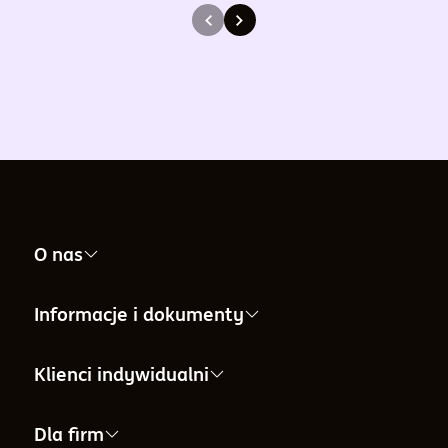
O nas
Nasza firma
Informacje i dokumenty
Informacje dla Akcjonariuszy
Informacje i dokumenty
Klienci indywidualni
Informacje o Towarzystwie
Aktualności i komunikaty
IKE
Dla firm