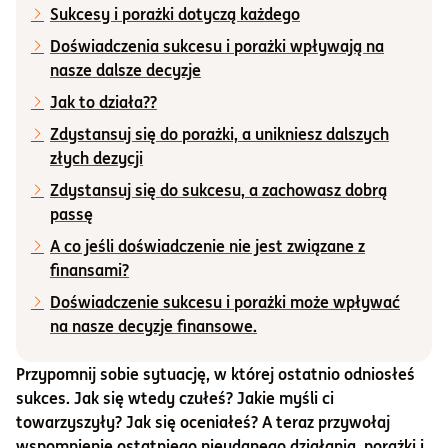
Sukcesy i porażki dotyczą każdego
Informacje i dokumenty
Doświadczenia sukcesu i porażki wpływają na
nasze dalsze decyzje
Jak to działa??
O nas
Zdystansuj się do porażki, a unikniesz dalszych
złych dezycji
Otwórz konto
Zdystansuj się do sukcesu, a zachowasz dobrą
passę
Zaloguj
A co jeśli doświadczenie nie jest związane z
finansami?
Doświadczenie sukcesu i porażki może wpływać
na nasze decyzje finansowe.
Przypomnij sobie sytuację, w której ostatnio odniosłeś
sukces. Jak się wtedy czułeś? Jakie myśli ci
towarzyszyły? Jak się oceniałeś? A teraz przywołaj
wspomnienie ostatniego nieudanego działania, porażki i