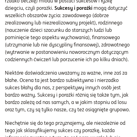
rzadko beczkę) miodu w postaci sukcesów i łyżkę
dziegciu, czyli porażki.
Sukcesy i porażki
mogą dotyczyć
wszelkich obszarów życia: zawodowego (dobrze
zrealizowany lub niezrealizowany projekt), rodzinnego
(nauczenie dzieci szacunku do starszych ludzi lub
pominięcie tego aspektu wychowania), finansowego
(utrzymanie lub nie dyscypliny finansowej), zdrowotnego
(wytrwanie w postanowieniu noworocznym dotyczącym
codziennych ćwiczeń lub porzucenie ich po kilku dniach).
Niektóre doświadczenia uważamy za ważne, inne zaś za
błahe. Ocena ta jest bardzo subiektywna i nierzadko
sukces błahy dla nas, z perspektywy innych osób jest
bardzo ważny. Sukcesy i porażki różnią się także tym, jak
bardzo zależą od nas samych, a w jakim stopniu od losu
oraz tym, czy są tylko nasze, czy też osiągnięte grupowo.
Niechętnie się do tego przyznajemy, ale niezależnie od
tego jak sklasyfikujemy sukces czy porażkę, każda