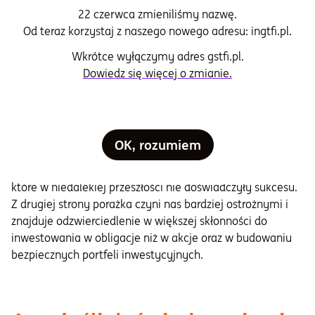
kwotę, którą chcemy wydać na zakupy nie oznacza, że
22 czerwca zmieniliśmy nazwę.
nie chcemy się nagrodzić za sukces lub wynagrodzić sobie
Od teraz korzystaj z naszego nowego adresu: ingtfi.pl.
porażki. Owszem chcemy, tylko zwykle nie przez
zwiększanie wydatków na zakupy tylko przez przesunięcie
Wkrótce wyłączymy adres gstfi.pl.
środków z jednej kategorii wydatków na drugą.
Dowiedz się więcej o zmianie.
Finansowy sukces i porażka przekładają się również
na
skłonność do ryzykownych wyborów finansowych
.
Osoby, które doświadczyły sukcesu chętniej inwestują w
OK, rozumiem
akcje, zdecydowanie rzadziej sięgają po obligacje a ich
portfele inwestycyjne są bardziej agresywne niż osób,
które w niedalekiej przeszłości nie doświadczyły sukcesu.
Z drugiej strony porażka czyni nas bardziej ostrożnymi i
znajduje odzwierciedlenie w większej skłonności do
inwestowania w obligacje niż w akcje oraz w budowaniu
bezpiecznych portfeli inwestycyjnych.