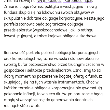
zmienia nazwę na
NN (L) Obligacji Korporacyjnych
.
Zmianie ulega również polityka inwestycyjna – nowy
fundusz skupia się na lokowaniu swoich aktywów w
skrupulatnie dobrane obligacje korporacyjne. Resztę jego
portfela stanowić będą zagraniczne obligacje
przedsiębiorstw (wysokodochodowe, jak i o ratingu
inwestycyjnym), a także krajowe obligacje skarbowe.
Rentowność portfela polskich obligacji korporacyjnych
oraz komunalnych wyraźnie wzrosła i stanowi obecnie
swoisty bufor bezpieczeństwa przed trudnymi czasami w
gospodarce i sektorze przedsiębiorstw. Uznaliśmy to za
dobry moment na poszerzenie bogatej oferty o fundusz
skupiający się na tych właśnie instrumentach. Choć w
krótkim terminie obligacje korporacyjne nie gwarantują
pokonania inflacji, to w nieco dłuższym horyzoncie będą
mogły stworzyć szansę do generowania dodatnich
realnych stóp zwrotu.