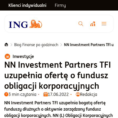
Klienci indywidualni
Firmy
Menu główne
Notowania
Blog Finanse po godzinach
NN Investment Partners TFI uzup
Inwestycje
Emerytura
NN Investment Partners TFI
uzupełnia ofertę o fundusz
Inwestycje
obligacji korporacyjnych
3 min czytania
17.06.2022
Redakcja
Blog
NN Investment Partners TFI uzupełnia bogatą ofertę
funduszy dłużnych o aktywnie zarządzany fundusz
Centrum pomocy
obligacji korporacyjnych. NN (L) Obligacji Korporacyjnych