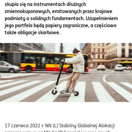
skupia się na instrumentach dłużnych
zmiennokuponowych, emitowanych przez krajowe
Informacje i dokumenty
podmioty o solidnych fundamentach. Uzupełnieniem
jego portfela będą papiery zagraniczne, a częściowo
O nas
także obligacje skarbowe.
Otwórz konto
Zaloguj
17 czerwca 2022 r. NN (L) Stabilny Globalnej Alokacji