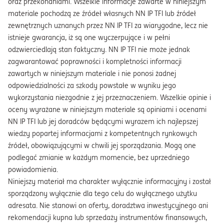
oraz przekonaniami. Wszelkie informacje zawarte w niniejszym
materiale pochodzą ze źródeł własnych NN IP TFI lub źródeł
zewnętrznych uznanych przez NN IP TFI za wiarygodne, lecz nie
istnieje gwarancja, iż są one wyczerpujące i w pełni
odzwierciedlają stan faktyczny. NN IP TFI nie może jednak
zagwarantować poprawności i kompletności informacji
zawartych w niniejszym materiale i nie ponosi żadnej
odpowiedzialności za szkody powstałe w wyniku jego
wykorzystania niezgodnie z jej przeznaczeniem. Wszelkie opinie i
oceny wyrażane w niniejszym materiale są opiniami i ocenami
NN IP TFI lub jej doradców będącymi wyrazem ich najlepszej
wiedzy popartej informacjami z kompetentnych rynkowych
źródeł, obowiązującymi w chwili jej sporządzania. Mogą one
podlegać zmianie w każdym momencie, bez uprzedniego
powiadomienia.
Niniejszy materiał ma charakter wyłącznie informacyjny i został
sporządzony wyłącznie dla tego celu do wyłącznego użytku
adresata. Nie stanowi on oferty, doradztwa inwestycyjnego ani
rekomendacji kupna lub sprzedaży instrumentów finansowych,