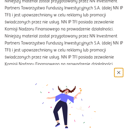
Niniejszy materiał został przygotowany przez NN Investment
Partners Towarzystwo Funduszy Inwestycyjnych S.A. (dalej NN IP
TFI) i jest upowszechniany w celu reklamy lub promocji
świadczonych przez nie usług. NN IP TFI posiada zezwolenie
Komisji Nadzoru Finansowego na prowadzenie działalności.
Niniejszy materiał został przygotowany przez NN Investment
Partners Towarzystwo Funduszy Inwestycyjnych S.A. (dalej NN IP
TFI) i jest upowszechniany w celu reklamy lub promocji
świadczonych przez nie usług. NN IP TFI posiada zezwolenie
Komisji Nadzoru Finansowego na prowadzenie działalności.
Przedstawione wyniki mają charakter historyczny (źródło: NN IP
TFI) i dotyczą jednostek uczestnictwa kategorii A. NN IP TFI i
Fundusze Inwestycyjne zarządzane przez NN IP TFI nie gwarantują
osiągnięcia celów inwestycyjnych funduszy i subfunduszy ani
uzyskania podobnych wyników w przyszłości. Inwestycje w
Fundusze Inwestycyjne zarządzane przez NN IP TFI są obarczone
ryzykiem inwestycyjnym, a Uczestnik musi liczyć się z istnieniem
możliwości utraty części zainwestowanych środków. Indywidualna
stopa zwrotu z inwestycji nie jest tożsama z wynikiem