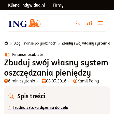
Klienci indywidualni
Firmy
Menu główne
Notowania
Blog Finanse po godzinach
Zbuduj swój własny system osz
Finanse osobiste
Emerytura
Zbuduj swój własny system
oszczędzania pieniędzy
Inwestycje
6 min czytania
08.03.2016
Kamil Polny
Blog
Spis treści
Trudna sztuka dążenia do celu
Centrum pomocy