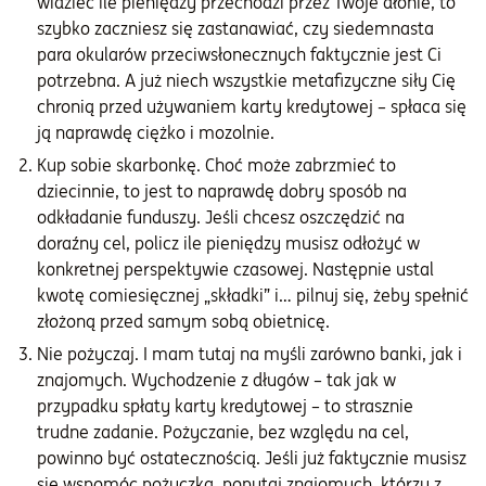
widzieć ile pieniędzy przechodzi przez Twoje dłonie, to
szybko zaczniesz się zastanawiać, czy siedemnasta
para okularów przeciwsłonecznych faktycznie jest Ci
potrzebna. A już niech wszystkie metafizyczne siły Cię
chronią przed używaniem karty kredytowej – spłaca się
ją naprawdę ciężko i mozolnie.
Kup sobie skarbonkę. Choć może zabrzmieć to
dziecinnie, to jest to naprawdę dobry sposób na
odkładanie funduszy. Jeśli chcesz oszczędzić na
doraźny cel, policz ile pieniędzy musisz odłożyć w
konkretnej perspektywie czasowej. Następnie ustal
kwotę comiesięcznej „składki” i… pilnuj się, żeby spełnić
złożoną przed samym sobą obietnicę.
Nie pożyczaj. I mam tutaj na myśli zarówno banki, jak i
znajomych. Wychodzenie z długów – tak jak w
przypadku spłaty karty kredytowej – to strasznie
trudne zadanie. Pożyczanie, bez względu na cel,
powinno być ostatecznością. Jeśli już faktycznie musisz
się wspomóc pożyczką, popytaj znajomych, którzy z