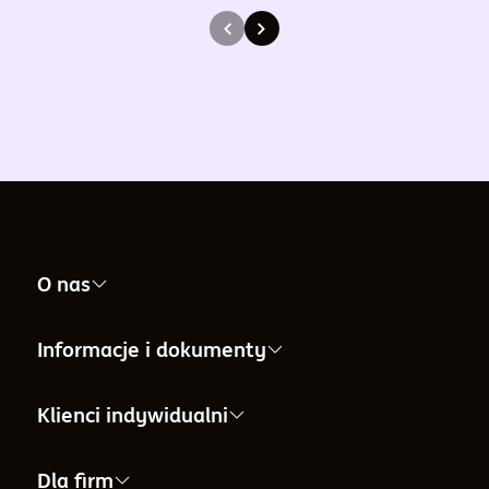
O nas
Nasza firma
Informacje i dokumenty
Informacje dla Akcjonariuszy
Informacje i dokumenty
Klienci indywidualni
Informacje o Towarzystwie
Aktualności i komunikaty
IKE
Dla firm