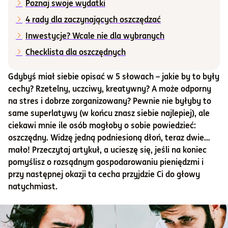
Poznaj swoje wydatki
4 rady dla zaczynających oszczędzać
Informacje i dokumenty
Inwestycje? Wcale nie dla wybranych
Checklista dla oszczędnych
O nas
Gdybyś miał siebie opisać w 5 słowach – jakie by to były
cechy? Rzetelny, uczciwy, kreatywny? A może odporny
Otwórz konto
na stres i dobrze zorganizowany? Pewnie nie byłyby to
same superlatywy (w końcu znasz siebie najlepiej), ale
Zaloguj
ciekawi mnie ile osób mogłoby o sobie powiedzieć:
oszczędny. Widzę jedną podniesioną dłoń, teraz dwie…
mało! Przeczytaj artykuł, a ucieszę się, jeśli na koniec
pomyślisz o rozsądnym gospodarowaniu pieniędzmi i
przy następnej okazji ta cecha przyjdzie Ci do głowy
natychmiast.