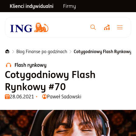
Klienci indywidualni
Firmy
Menu główne
Notowania
Blog Finanse po godzinach
Cotygodniowy Flash Rynkowy #
Flash rynkowy
Emerytura
Cotygodniowy Flash
Rynkowy #70
Inwestycje
28.06.2021
Paweł Sadowski
Blog
Centrum pomocy