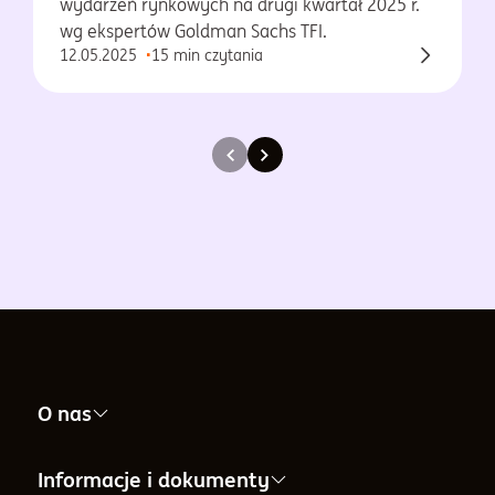
wydarzeń rynkowych na drugi kwartał 2025 r.
wg ekspertów Goldman Sachs TFI.
12.05.2025
15 min czytania
O nas
Nasza firma
Informacje i dokumenty