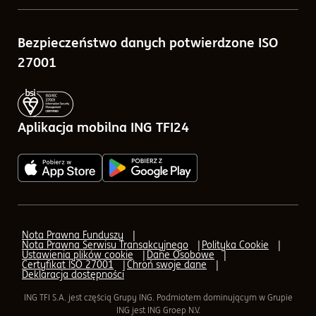
Porównywarka funduszy
Sprawozdania finansowe
Bezpieczeństwo danych potwierdzone ISO
Kalkulatory
Tabele opłat
27001
Blog
Zlecenia w ramach ING TFI24
Pytania i odpowiedzi
Aplikacja mobilna ING TFI24
Q&A - odpowiedzi na pytania o IKE, IKZE
AML (Przeciwdziałanie praniu pieniędzy)
AML - Transfer
Nota Prawna Funduszy
Nota Prawna Serwisu Transakcyjnego
Polityka Cookie
AML - formularz elektroniczny
Ustawienia plików cookie
Dane Osobowe
Certyfikat ISO 27001
Chroń swoje dane
Deklaracja dostępności
Aplikacja mobilna ING TFI24
ING TFI S.A. jest częścią Grupy ING. Podmiotem dominującym w Grupie
ING jest ING Groep N.V.