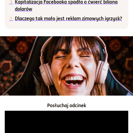
Kapitalizacja Facebooka spadła o ćwierć biliona
dolarów
Informacje i dokumenty
Dlaczego tak mało jest reklam zimowych igrzysk?
O nas
Otwórz konto
Zaloguj
Posłuchaj odcinek