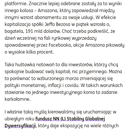
platformie. Znacznie lepiej odebrane zostały za to wyniki
innego kolosa – Amazona, który zapowiedział między
innymi wzrost abonamentu za swoje usługi. W efekcie
kapitalizacja spółki Jeffa Bezosa w piątek wzrosła o,
bagatela, 191 mld dolarów. Choć trzeba podkreślić, że
dzień wcześniej na fali rynkowej wyprzedaży
spowodowanej przez Facebooka, akcje Amazona pikowały
o wysokie kilka procent.
Taka huśtawka notowań to dla inwestorów, którzy chcą
spokojnie budować swój kapitał, nic przyjemnego. Można
to porównać to wzburzonego morza zmieniającej się
polityki monetarnej, inflacji i covidu. W takich warunkach
stawianie na jednego inwestycyjnego konia to zadanie
karkołomne.
I właśnie taką myślą kierowaliśmy się uruchamiając w
ubiegłym roku
fundusz NN (L) Stabilny Globalnej
Dywersyfikacji
, który daje ekspozycję na wiele różnych