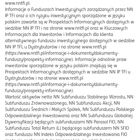
www.nntfi.pl.
Informacje o Funduszach Inwestycyjnych zarządzanych przez NN
IP TFI oraz o ich ryzyku inwestycyjnym sporządzone w języku
polskim zawarte są w Prospektach Informacyjnych dostępnych w
siedzibie NN IP TFI i na stronie www.nntfi.pl oraz w Kluczowych
Informacjach dla Inwestorów i Informacjach dla klienta
alternatywnego funduszu inwestycyjnego dostępnych w siedzibie
NN IP TFI, u Dystrybutorów i na stronie www.nntfi.pl
(https://www.nntfi.pl/informacje-i-dokumenty/dokumenty-
funduszy/prospekty-informacyjne). Informacje odnośnie praw
inwestorów sporządzone w języku polskim znajdują się w
Prospektach Informacyjnych dostępnych w siedzibie NN IP TFI u
Dystrybutorów i na stronie www.nntfi.pl
(https://www.nntfi.pl/informacje-i-dokumenty/dokumenty-
funduszy/prospekty-informacyjne).
Wartość aktywów netto NN Subfunduszu Stabilnego Wzrostu, NN
Subfunduszu Zrównoważonego, NN Subfunduszu Akcji, NN
Subfunduszu Średnich i Małych Spółek, NN Subfunduszu Polskiego
Odpowiedzialnego Inwestowania oraz NN Subfunduszu Globalnej
Dywersyfikacji będących subfunduszami NN Parasol FIO, NN
Subfunduszu Total Return (L) będącego subfunduszem NN SFIO
oraz funduszu NN Indeks Odpowiedzialnego Inwestowania FIO