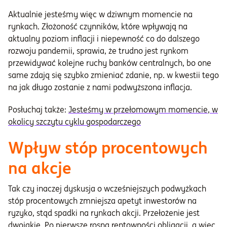
Aktualnie jesteśmy więc w dziwnym momencie na
rynkach. Złożoność czynników, które wpływają na
aktualny poziom inflacji i niepewność co do dalszego
rozwoju pandemii, sprawia, że trudno jest rynkom
przewidywać kolejne ruchy banków centralnych, bo one
same zdają się szybko zmieniać zdanie, np. w kwestii tego
na jak długo zostanie z nami podwyższona inflacja.
Posłuchaj także:
Jesteśmy w przełomowym momencie, w
okolicy szczytu cyklu gospodarczego
Wpływ stóp procentowych
na akcje
Tak czy inaczej dyskusja o wcześniejszych podwyżkach
stóp procentowych zmniejsza apetyt inwestorów na
ryzyko, stąd spadki na rynkach akcji. Przełożenie jest
dwojakie. Po pierwsze rosną rentowności obligacji, a więc