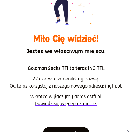
Zjednoczone, Wielka Brytania i Kanada, Australia czy też
Indie zapowiedziały dyplomatyczny bojkot igrzysk, co
oznacza że oficjele z tych krajów nie pojawią się w
Pekinie.
Miło Cię widzieć!
Financial Times zwraca uwagę na to, że sponsorzy mają z
igrzyskami duży problem i, mimo że zapłacili setki
Jesteś we właściwym miejscu.
milionów dolarów za możliwość pokazywania swojej
marki, to wolą przeczekać te igrzyska niż
maksymalizować zwrot ze swojej inwestycji. Obawiają się
Goldman Sachs TFI to teraz ING TFI.
na przykład jednoznacznych deklaracji politycznych
22 czerwca zmieniliśmy nazwę.
sportowców, do których jako sponsor będą musieli się
Od teraz korzystaj z naszego nowego adresu: ingtfi.pl.
odnieść.
Wkrótce wyłączymy adres gstfi.pl.
To wszystko w dzisiejszym flashu rynkowym. Do
Dowiedz się więcej o zmianie.
usłyszenia za tydzień.
Nota prawna