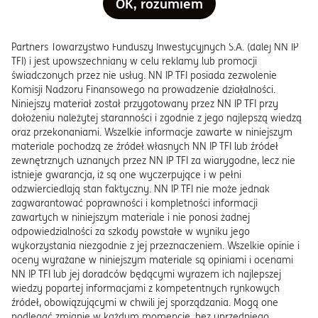
OK, rozumiem
Niniejszy materiał został przygotowany przez NN Investment
Partners Towarzystwo Funduszy Inwestycyjnych S.A. (dalej NN IP
TFI) i jest upowszechniany w celu reklamy lub promocji
świadczonych przez nie usług. NN IP TFI posiada zezwolenie
Komisji Nadzoru Finansowego na prowadzenie działalności.
Niniejszy materiał został przygotowany przez NN IP TFI przy
dołożeniu należytej staranności i zgodnie z jego najlepszą wiedzą
oraz przekonaniami. Wszelkie informacje zawarte w niniejszym
materiale pochodzą ze źródeł własnych NN IP TFI lub źródeł
zewnętrznych uznanych przez NN IP TFI za wiarygodne, lecz nie
istnieje gwarancja, iż są one wyczerpujące i w pełni
odzwierciedlają stan faktyczny. NN IP TFI nie może jednak
zagwarantować poprawności i kompletności informacji
zawartych w niniejszym materiale i nie ponosi żadnej
odpowiedzialności za szkody powstałe w wyniku jego
wykorzystania niezgodnie z jej przeznaczeniem. Wszelkie opinie i
oceny wyrażane w niniejszym materiale są opiniami i ocenami
NN IP TFI lub jej doradców będącymi wyrazem ich najlepszej
wiedzy popartej informacjami z kompetentnych rynkowych
źródeł, obowiązującymi w chwili jej sporządzania. Mogą one
podlegać zmianie w każdym momencie, bez uprzedniego