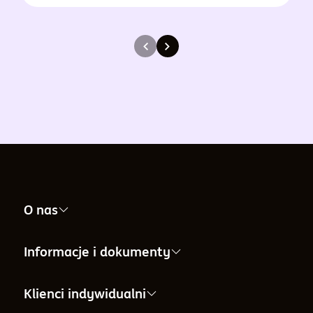
O nas
Nasza firma
Informacje i dokumenty
Informacje dla Akcjonariuszy
Informacje i dokumenty
Klienci indywidualni