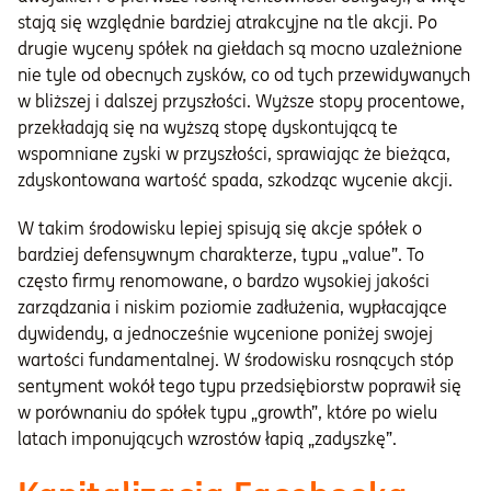
stają się względnie bardziej atrakcyjne na tle akcji. Po
drugie wyceny spółek na giełdach są mocno uzależnione
nie tyle od obecnych zysków, co od tych przewidywanych
w bliższej i dalszej przyszłości. Wyższe stopy procentowe,
przekładają się na wyższą stopę dyskontującą te
wspomniane zyski w przyszłości, sprawiając że bieżąca,
zdyskontowana wartość spada, szkodząc wycenie akcji.
W takim środowisku lepiej spisują się akcje spółek o
bardziej defensywnym charakterze, typu „value”. To
często firmy renomowane, o bardzo wysokiej jakości
zarządzania i niskim poziomie zadłużenia, wypłacające
dywidendy, a jednocześnie wycenione poniżej swojej
wartości fundamentalnej. W środowisku rosnących stóp
sentyment wokół tego typu przedsiębiorstw poprawił się
w porównaniu do spółek typu „growth”, które po wielu
latach imponujących wzrostów łapią „zadyszkę”.