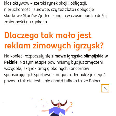
klas aktywów – szeroki rynek akcji i obligacji,
nieruchomości, surowce, czy też złoto i obligacje
skarbowe Stanów Zjednoczonych w czasie bardzo dużej
zmienności na rynkach.
Dlaczego tak mało jest
reklam zimowych igrzysk?
Na koniec, rozpoczęły się
zimowe igrzyska olimpijskie w
Pekinie
. Na tym etapie powinniśmy być już zmęczeni
wszędobylską reklamą globalnych koncernów
sponsorujących sportowe zmagania. Jednak z jakiegoś
powodu tak nie jest. I nie chodzi tylko o to, że Polacy
mają mniej szans medalowych. Te Igrzyska są na
cenzurowanym z powodów samych Chin. Państwo Środka
jest krytykowane za łamanie praw człowieka, począwszy
od masowych prześladowań Ujgurów i Tybetańczyków,
kończąc na tłamszeniu demokracji w Hongkongu. Stany