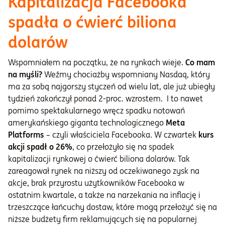
Kapitalizacja Facebooka
spadła o ćwierć biliona
dolarów
Wspomniałem na początku, że na rynkach wieje.
Co mam
na myśli?
Weźmy chociażby wspomniany Nasdaq, który
ma za sobą najgorszy styczeń od wielu lat, ale już ubiegły
tydzień zakończył ponad 2-proc. wzrostem. I to nawet
pomimo spektakularnego wręcz spadku notowań
amerykańskiego giganta technologicznego
Meta
Platforms
– czyli właściciela Facebooka. W czwartek
kurs
akcji spadł o 26%
, co przełożyło się na spadek
kapitalizacji rynkowej o ćwierć biliona dolarów. Tak
zareagował rynek na niższy od oczekiwanego zysk na
akcje, brak przyrostu użytkowników Facebooka w
ostatnim kwartale, a także na narzekania na inflację i
trzeszczące łańcuchy dostaw, które mogą przełożyć się na
niższe budżety firm reklamujących się na popularnej