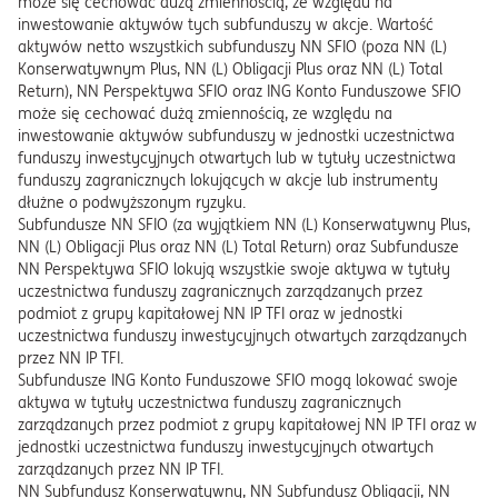
może się cechować dużą zmiennością, ze względu na
inwestowanie aktywów tych subfunduszy w akcje. Wartość
aktywów netto wszystkich subfunduszy NN SFIO (poza NN (L)
Konserwatywnym Plus, NN (L) Obligacji Plus oraz NN (L) Total
Return), NN Perspektywa SFIO oraz ING Konto Funduszowe SFIO
może się cechować dużą zmiennością, ze względu na
inwestowanie aktywów subfunduszy w jednostki uczestnictwa
funduszy inwestycyjnych otwartych lub w tytuły uczestnictwa
funduszy zagranicznych lokujących w akcje lub instrumenty
dłużne o podwyższonym ryzyku.
Subfundusze NN SFIO (za wyjątkiem NN (L) Konserwatywny Plus,
NN (L) Obligacji Plus oraz NN (L) Total Return) oraz Subfundusze
NN Perspektywa SFIO lokują wszystkie swoje aktywa w tytuły
uczestnictwa funduszy zagranicznych zarządzanych przez
podmiot z grupy kapitałowej NN IP TFI oraz w jednostki
uczestnictwa funduszy inwestycyjnych otwartych zarządzanych
przez NN IP TFI.
Subfundusze ING Konto Funduszowe SFIO mogą lokować swoje
aktywa w tytuły uczestnictwa funduszy zagranicznych
zarządzanych przez podmiot z grupy kapitałowej NN IP TFI oraz w
jednostki uczestnictwa funduszy inwestycyjnych otwartych
zarządzanych przez NN IP TFI.
NN Subfundusz Konserwatywny, NN Subfundusz Obligacji, NN