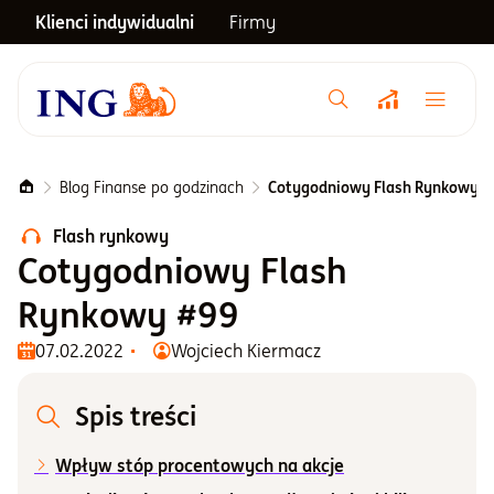
Klienci indywidualni
Firmy
Menu główne
Notowania
Blog Finanse po godzinach
Cotygodniowy Flash Rynkowy #
Flash rynkowy
Emerytura
Cotygodniowy Flash
Rynkowy #99
Inwestycje
07.02.2022
Wojciech Kiermacz
Blog
Spis treści
Wpływ stóp procentowych na akcje
Centrum pomocy