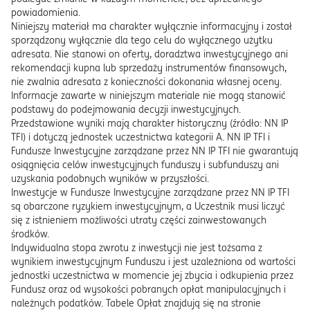
powiadomienia.
Niniejszy materiał ma charakter wyłącznie informacyjny i został
sporządzony wyłącznie dla tego celu do wyłącznego użytku
adresata. Nie stanowi on oferty, doradztwa inwestycyjnego ani
rekomendacji kupna lub sprzedaży instrumentów finansowych,
nie zwalnia adresata z konieczności dokonania własnej oceny.
Informacje zawarte w niniejszym materiale nie mogą stanowić
podstawy do podejmowania decyzji inwestycyjnych.
Przedstawione wyniki mają charakter historyczny (źródło: NN IP
TFI) i dotyczą jednostek uczestnictwa kategorii A. NN IP TFI i
Fundusze Inwestycyjne zarządzane przez NN IP TFI nie gwarantują
osiągnięcia celów inwestycyjnych funduszy i subfunduszy ani
uzyskania podobnych wyników w przyszłości.
Inwestycje w Fundusze Inwestycyjne zarządzane przez NN IP TFI
są obarczone ryzykiem inwestycyjnym, a Uczestnik musi liczyć
się z istnieniem możliwości utraty części zainwestowanych
środków.
Indywidualna stopa zwrotu z inwestycji nie jest tożsama z
wynikiem inwestycyjnym Funduszu i jest uzależniona od wartości
jednostki uczestnictwa w momencie jej zbycia i odkupienia przez
Fundusz oraz od wysokości pobranych opłat manipulacyjnych i
należnych podatków. Tabele Opłat znajdują się na stronie