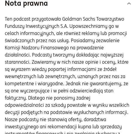
Nota prawna
Ten podcast przygotowało Goldman Sachs Towarzystwo
Funduszy Inwestycyjnych S.A. Upowszechniamy go w
celach informacyjnych, ale również reklamy lub promocji
świadczonych przez nas usług. Posiadamy zezwolenie
Komisji Nadzoru Finansowego na prowadzenie
działalności. Podcasty tworzymy dokładając najwyższej
staranności. Zawieramy w nich nasze opinie i oceny, które
są wyrazem wiedzy popartej informacjami ze źródeł
wewnętrznych lub zewnętrznych, uznanych przez nas za
kompetentne i wiarygodne. Jednak nie gwarantujemy, że
są one wyczerpujące i w pełni odzwierciedlają stan
faktyczny. Dlatego nie ponosimy żadnej
odpowiedzialności za szkody powstałe w wyniku wszelkich
decyzji podjętych na podstawie wysłuchanych informacji.
Nasze podcasty nie stanowią oferty, doradztwa
inwestycyjnego ani rekomendacji kupna lub sprzedaży
instrumentów finansowych i nie zwalniają słuchaczy z