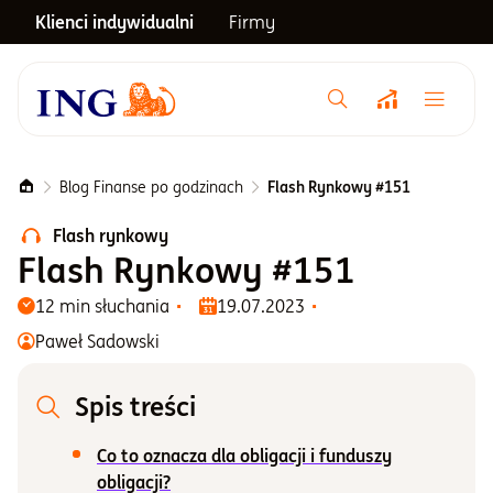
Klienci indywidualni
Firmy
Menu główne
Notowania
Blog Finanse po godzinach
Flash Rynkowy #151
Flash rynkowy
Emerytura
Flash Rynkowy #151
12 min słuchania
19.07.2023
Inwestycje
Paweł Sadowski
Blog
Spis treści
Co to oznacza dla obligacji i funduszy
Centrum pomocy
obligacji?