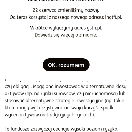
obniżek stóp sprawiają, że interesującym tematem mogą
być spółki z rynków wschodzących, w tym polskie.
22 czerwca zmieniliśmy nazwę.
Od teraz korzystaj z naszego nowego adresu: ingtfi.pl.
Po ósme
- warto rozważyć urozmaicenie portfeli o
alternatywne klasy aktywów. Te mają pomóc
Wkrótce wyłączymy adres gstfi.pl.
inwestorom częściowo zabezpieczyć się przed
Dowiedz się więcej o zmianie.
negatywnymi scenariuszami rynkowymi.
Co to oznacza w praktyce i czym są fundusze o
strategii alternatywnej?
OK, rozumiem
To bardzo różnorodna grupa produktów. Jak sama nazwa
wskazuje oferują coś innego niż tradycyjne fundusze akcji
czy obligacji. Mogą one inwestować w alternatywne klasy
aktywów (np. na rynku surowców, czy nieruchomości) lub
stosować alternatywne strategie inwestycyjne (np. takie,
które mogą wykorzystywać na swoją korzyść spadki
wycen aktywów na tradycyjnych rynkach).
Te fundusze zazwyczaj cechuje wysoki poziom ryzyka,