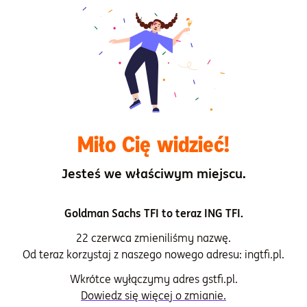
Wizjonerka Zielonej
Transformacji
Wyróżniona została także
Dominika Bettman
- wkrótce
obejmująca funkcję prezeski Microsoft w Polsce - jako
osoba, która podjęła szczególne działania na rzecz
zrównoważonego rozwoju i ma istotny wpływ na obszar
ochrony środowiska i zasobów naturalnych, w ramach
Miło Cię widzieć!
kategorii
Wizjonerka/Wizjoner Zielonej Transformacji
.
Jesteś we właściwym miejscu.
Kto wybrał Liderów ESG
Goldman Sachs TFI to teraz ING TFI.
22 czerwca zmieniliśmy nazwę.
O wyborze laureatów zdecydowała kapituła konkursu
Od teraz korzystaj z naszego nowego adresu: ingtfi.pl.
złożona z ekspertów w dziedzinie ESG, rynków
finansowych, nauki i biznesu. W jej skład weszli:
Wkrótce wyłączymy adres gstfi.pl.
Dowiedz się więcej o zmianie.
Robert Bohynik,
CFA, wiceprezes zarządu NN