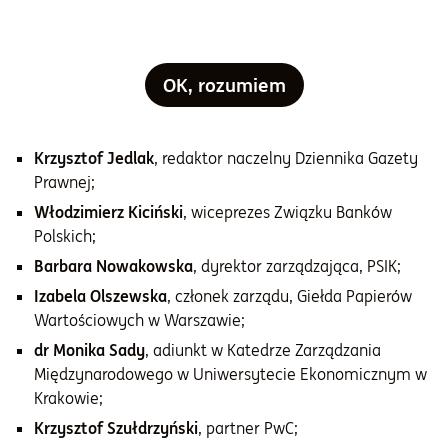
Investment Partners TFI;
dr Piotr Dardziński
, prezes Sieci Badawczej Łukasiewicz;
Elisabetta Falcetti
, dyrektor na Europę Środkową i
OK, rozumiem
Kraje Bałtyckie Europejskiego Banku Odbudowy i
Rozwoju (EBOR);
Krzysztof Jedlak
, redaktor naczelny Dziennika Gazety
Prawnej;
Włodzimierz Kiciński
, wiceprezes Związku Banków
Polskich;
Barbara Nowakowska
, dyrektor zarządzająca, PSIK;
Izabela Olszewska
, członek zarządu, Giełda Papierów
Wartościowych w Warszawie;
dr Monika Sady
, adiunkt w Katedrze Zarządzania
Międzynarodowego w Uniwersytecie Ekonomicznym w
Krakowie;
Krzysztof Szułdrzyński
, partner PwC;