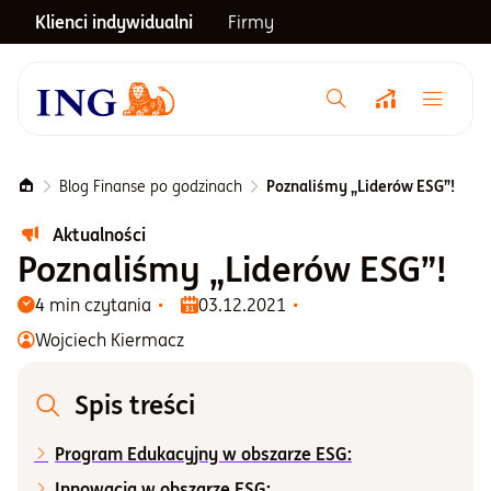
Klienci indywidualni
Firmy
Menu główne
Notowania
Blog Finanse po godzinach
Poznaliśmy „Liderów ESG”!
Aktualności
Emerytura
Poznaliśmy „Liderów ESG”!
4 min czytania
03.12.2021
Inwestycje
Wojciech Kiermacz
Blog
Spis treści
Program Edukacyjny w obszarze ESG:
Centrum pomocy
Innowacja w obszarze ESG: