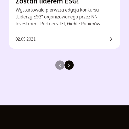
Zostań liderem ESG!
Wystartowała pierwsza edycja konkursu
„Liderzy ESG” organizowanego przez NN
Investment Partners TFI, Giełdę Papierów
Wartościowych w Warszawie oraz PwC .Aplikuj
do 31 października!
02.09.2021