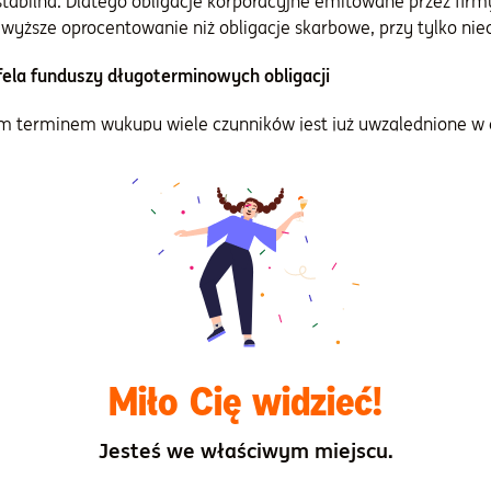
stabilna. Dlatego obligacje korporacyjne emitowane przez firm
yższe oprocentowanie niż obligacje skarbowe, przy tylko ni
fela funduszy długoterminowych obligacji
m terminem wykupu wiele czynników jest już uwzględnione w 
esa NBP obniżek stóp. Jak pokazały ostatnie tygodnie, sytuac
y gotowym na różne scenariusze warto mieć obligacje o długim d
orzystać na cyklu obniżek stóp w przyszłości.
ki rynek akcji
tatnie lata niedoceniany, zaczyna przyciągać kapitał. Pomaga
lnych związanych z obronnością w największych krajach Unii E
pejskie fundusze akcji, w których dużą rolę odgrywają spółki w
Miło Cię widzieć!
y koniunktury.
Jesteś we właściwym miejscu.
dal mogą być dobrą, długoterminową inwestycją