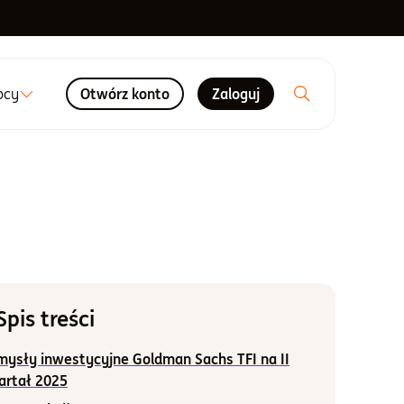
ocy
Otwórz konto
Zaloguj
Spis treści
mysły inwestycyjne Goldman Sachs TFI na II
artał 2025