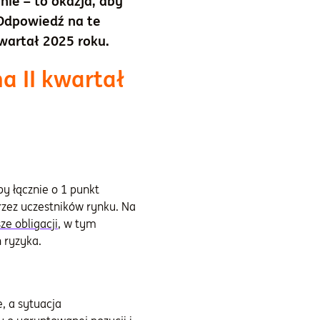
ie – to okazja, aby
Odpowiedź na te
wartał 2025 roku.
a II kwartał
py łącznie o 1 punkt
rzez uczestników rynku. Na
ze obligacji
, w tym
h ryzyka.
, a sytuacja