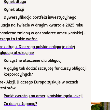
Rynek długu
Rynek akcji
Dywersyfikacja portfela inwestycyjnego
uacja na świecie w drugim kwartale 2025 roku
namiczne zmiany w gospodarce amerykańskiej -
czego to takie ważne
ek długu. Dlaczego polskie obligacje dalej
lądają atrakcyjnie
Korzystne otoczenie dla obligacji
A gdyby tak dodać szczyptę funduszy obligacji
korporacyjnych?
ek Akcji. Dlaczego Europa zyskuje w oczach
westorów
Punkt zwrotny na amerykańskim rynku akcji
Co dalej z Japonią?