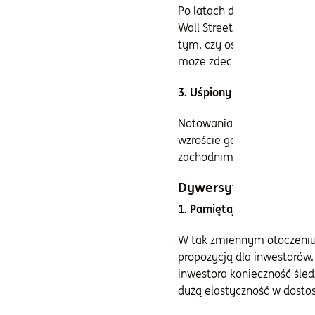
Po latach dominacji ameryk
Wall Street może nie być ju
tym, czy ostatnie spadki to
może zdecydować stan gos
3. Uśpiony potencjał polsk
Notowania na GPW rzadko k
wzroście gospodarczym i p
zachodnimi indeksami.
Dywersyfikacja portf
1. Pamiętaj o funduszach 
W tak zmiennym otoczeniu
propozycją dla inwestorów
inwestora konieczność śled
dużą elastyczność w dost