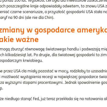
 ponad 100 lat. Wysokość ceł była dla inwestorów zaskoczeni
ach poszczególne kraje odpowiadały odwetem, to znowu USA za
eniać czarne scenariusze, a przyszłość gospodarki USA stała na
ryf na 90 dni (ale nie dla Chin).
zmiany w gospodarce amerykań
takie ważne
SA mogą zburzyć równowagę światowego handlu i podważają mi
ch kilkadziesiąt lat. Po drugie, dla światowej gospodarki to zi
gospodarczym krwiobiegu.
ne przez USA cła miały pozostać w mocy, rodziłoby to uzasadn
 możliwość wystąpienia recesji w największej gospodarce świa
 za wyższymi stopami procentowymi. Jednak spowolnienie go
p.
 niedługo stanąć Fed, już teraz przekłada się na notowania akc