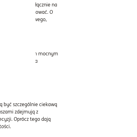
anie portfela wyłącznie na
o ten rynek obserwować. O
ec trendu wzrostowego,
Przy prognozowanym mocnym
nić zaległości za
 być szczególnie ciekawą
uszami zdejmują z
cyzji. Oprócz tego dają
ości.