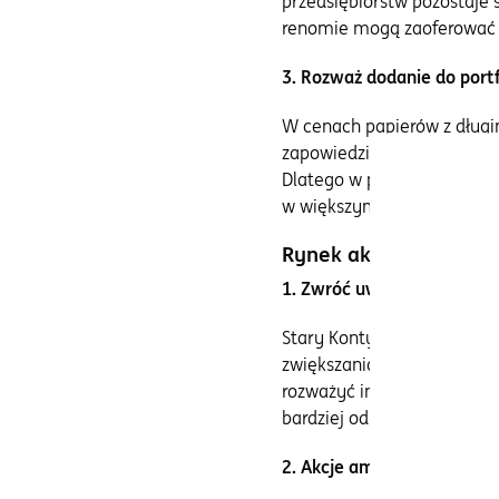
przedsiębiorstw pozostaje 
renomie mogą zaoferować w
3. Rozważ dodanie do port
W cenach papierów z długi
zapowiedzianych przez prez
Dlatego w portfelu fundusz
w większym stopniu mogą sk
Rynek akcji
1. Zwróć uwagę na europejs
Stary Kontynent, przez os
zwiększania wydatków fiska
rozważyć inwestycję w euro
bardziej odporne na zmian
2. Akcje amerykańskie na