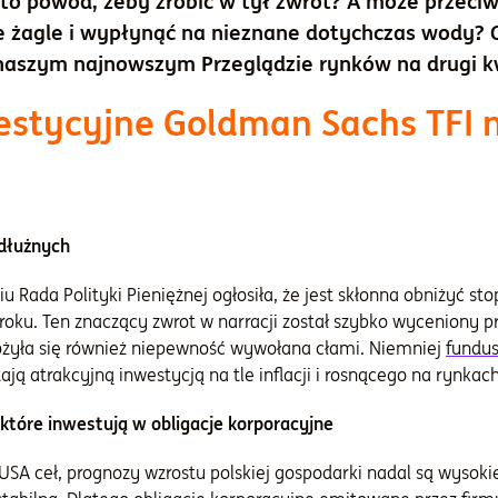
to powód, żeby zrobić w tył zwrot? A może przeciwn
e żagle i wypłynąć na nieznane dotychczas wody? 
 naszym najnowszym Przeglądzie rynków na drugi k
stycyjne Goldman Sachs TFI n
 dłużnych
Rada Polityki Pieniężnej ogłosiła, że jest skłonna obniżyć sto
oku. Ten znaczący zwrot w narracji został szybko wyceniony p
łożyła się również niepewność wywołana cłami. Niemniej
fundus
ją atrakcyjną inwestycją na tle inflacji i rosnącego na rynkac
, które inwestują w obligacje korporacyjne
A ceł, prognozy wzrostu polskiej gospodarki nadal są wysokie