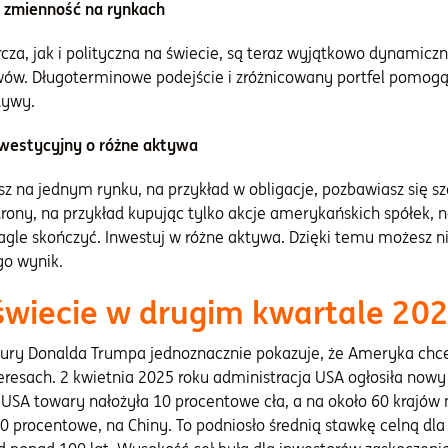
ą zmienność na rynkach
cza, jak i polityczna na świecie, są teraz wyjątkowo dynamic
ów. Długoterminowe podejście i zróżnicowany portfel pomogą 
tywy.
nwestycyjny o różne aktywa
sz na jednym rynku, na przykład w obligacje, pozbawiasz się s
trony, na przykład kupując tylko akcje amerykańskich spółek, n
agle skończyć. Inwestuj w różne aktywa. Dzięki temu możesz ni
ego wynik.
świecie w drugim kwartale 202
tury Donalda Trumpa jednoznacznie pokazuje, że Ameryka chce
resach. 2 kwietnia 2025 roku administracja USA ogłosiła nowy
USA towary nałożyła 10 procentowe cła, a na około 60 krajów 
0 procentowe, na Chiny. To podniosło średnią stawkę celną dl