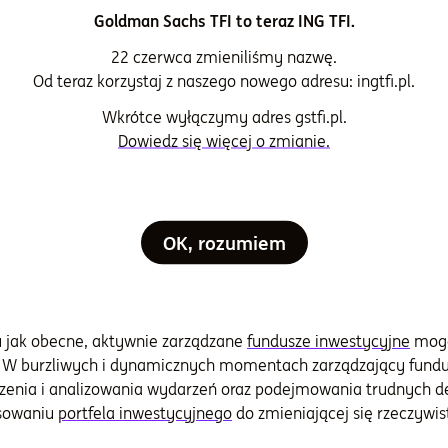
ański rynek akcji złapał niedawno zadyszkę. Choć koncentrow
Goldman Sachs TFI to teraz ING TFI.
ż tak dobrą strategią jak przez ostatnie 15 lat, to nadal wart
22 czerwca zmieniliśmy nazwę.
 tylko korekta i okazja do dokupienia funduszy akcji, czy koni
Od teraz korzystaj z naszego nowego adresu: ingtfi.pl.
podarki Stanów Zjednoczonych.
Wkrótce wyłączymy adres gstfi.pl.
iego rynku akcji
Dowiedz się więcej o zmianie.
iedy w pełni odzwierciedlają potencjał krajowych spółek. 
lanowanych inwestycjach, krajowy rynek akcji ma szansę nadgo
OK, rozumiem
ela inwestycyjnego
inwestycyjnych
 jak obecne, aktywnie zarządzane
fundusze inwestycyjne
mogą
. W burzliwych i dynamicznych momentach zarządzający fund
zenia i analizowania wydarzeń oraz podejmowania trudnych de
osowaniu
portfela inwestycyjnego
do zmieniającej się rzeczywist