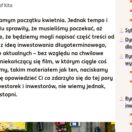
of Kita
 samym początku kwietnia. Jednak tempo i
łu sprawiły, że musieliśmy poczekać, aż
Syt
le, że będziemy mogli napisać część treści od
Dy
e z ideą inwestowania długoterminowego,
dla
 aktualnych – bez względu na chwilowe
Ryn
niekończący się film, w którym ciągle coś
wyg
A my, takim materiałem jak ten, naciskamy
 opowiedzieć Ci co zdarzyło się do tej pory
westorek i inwestorów, nie wiemy jednak,
stopni.
Ryn
in