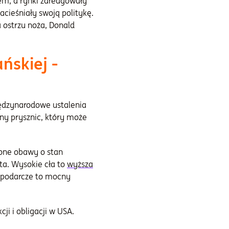
em, a rynki zareagowały
cieśniały swoją politykę.
 ostrzu noża, Donald
skiej -
ędzynarodowe ustalenia
mny prysznic, który może
ione obawy o stan
ta. Wysokie cła to
wyższa
spodarcze to mocny
ji i obligacji w USA.