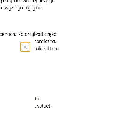
y o ugruntowanej pozycji i
eco wyższym ryzyku.
cenach. Na przykład część
ja jest jednak dynamiczna.
uration, czyli takie, które
 mu perspektywa
uropejskiej. Warto
artościowe (ang. value),