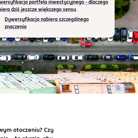
ersyfikacja portfela inwestycyjnego - dlaczego
iera dziś jeszcze większego sensu
Dywersyfikacja nabiera szczególnego
znaczenia
iwym otoczeniu? Czy