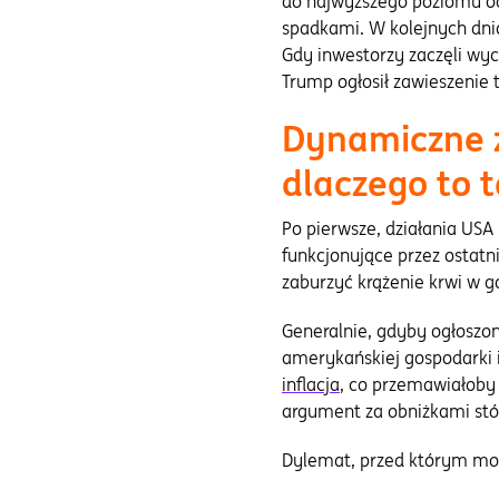
do najwyższego poziomu od
spadkami. W kolejnych dni
Gdy inwestorzy zaczęli wyc
Trump ogłosił zawieszenie ta
Dynamiczne 
dlaczego to 
Po pierwsze, działania U
funkcjonujące przez ostatni
zaburzyć krążenie krwi w 
Generalnie, gdyby ogłoszo
amerykańskiej gospodarki i
inflacja
, co przemawiałoby
argument za obniżkami stó
Dylemat, przed którym może