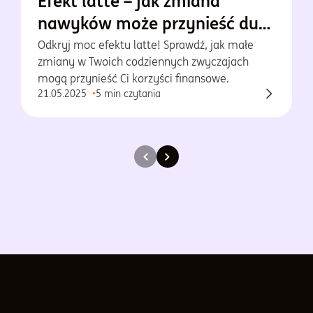
Efekt latte – jak zmiana
nawyków może przynieść duże
oszczędności?
Odkryj moc efektu latte! Sprawdź, jak małe
zmiany w Twoich codziennych zwyczajach
mogą przynieść Ci korzyści finansowe.
21.05.2025
5 min czytania