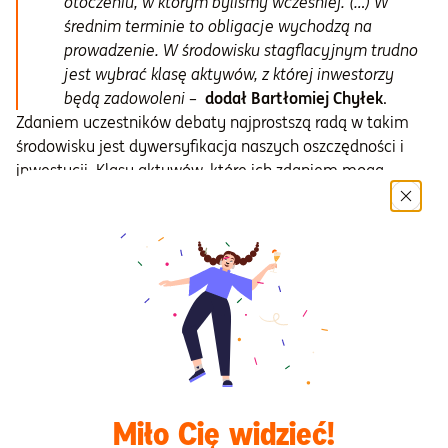
otoczeniu, w którym byliśmy wcześniej. (…) W
średnim terminie to obligacje wychodzą na
prowadzenie. W środowisku stagflacyjnym trudno
jest wybrać klasę aktywów, z której inwestorzy
będą zadowoleni
–
dodał Bartłomiej Chyłek
.
Zdaniem uczestników debaty najprostszą radą w takim
środowisku jest dywersyfikacja naszych oszczędności i
inwestycji. Klasy aktywów, które ich zdaniem mogą
zachowywać się względnie lepiej w czasach szoku
podażowego, wysokiej inflacji i coraz wyższych stóp
procentowych to na przykład surowce i obligacje o
zmiennym oprocentowaniu. Ale elementem dobrze
zdywersyfikowanego portfela, przygotowanego na różne
scenariusze rynkowe, mogą być również akcje czy
obligacje o stałym oprocentowaniu.
Miło Cię widzieć!