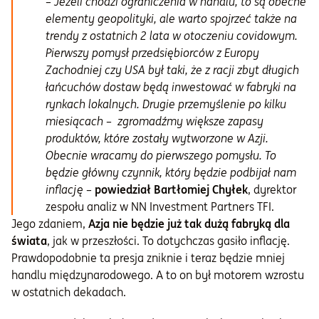
–
Jeżeli chodzi ograniczenia w handlu, to są obecne
elementy geopolityki, ale warto spojrzeć także na
trendy z ostatnich 2 lata w otoczeniu covidowym.
Pierwszy pomysł przedsiębiorców z Europy
Zachodniej czy USA był taki, że z racji zbyt długich
łańcuchów dostaw będą inwestować w fabryki na
rynkach lokalnych. Drugie przemyślenie po kilku
miesiącach
–
zgromadźmy większe zapasy
produktów, które zostały wytworzone w Azji.
Obecnie wracamy do pierwszego pomysłu. To
będzie główny czynnik, który będzie podbijał nam
inflację
–
powiedział Bartłomiej Chyłek
, dyrektor
zespołu analiz w NN Investment Partners TFI.
Jego zdaniem,
Azja nie będzie już tak dużą fabryką dla
świata
, jak w przeszłości. To dotychczas gasiło inflację.
Prawdopodobnie ta presja zniknie i teraz będzie mniej
handlu międzynarodowego. A to on był motorem wzrostu
w ostatnich dekadach.