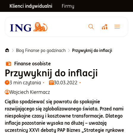
Klienci indywidualni
Firmy
Menu główne
Notowania
Blog Finanse po godzinach
Przywyknij do inflacji
Finanse osobiste
Emerytura
Przywyknij do inflacji
3 min czytania
30.03.2022
Inwestycje
Wojciech Kiermacz
Ciężko spodziewać się powrotu do spokojnie
Blog
rozwijającego się zglobalizowanego świata. Przed nami
niespokojne czasy i kosztowne transformacje. Dlatego
inflacja pozostanie wysoka na dłużej – uważają
Centrum pomocy
uczestnicy XXVI debaty PAP Biznes „Strategie rynkowe