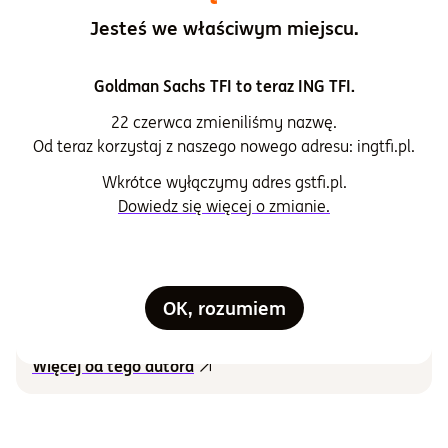
Tagi:
Oszczędzanie
Lifestyle
Jesteś we właściwym miejscu.
Podziel się artykułem
Goldman Sachs TFI to teraz ING TFI.
22 czerwca zmieniliśmy nazwę.
Od teraz korzystaj z naszego nowego adresu: ingtfi.pl.
Wkrótce wyłączymy adres gstfi.pl.
Dowiedz się więcej o zmianie.
Specjalista ds. komunikacji
inwestycyjnej i kontentu
Wojciech Kiermacz
OK, rozumiem
Więcej od tego autora