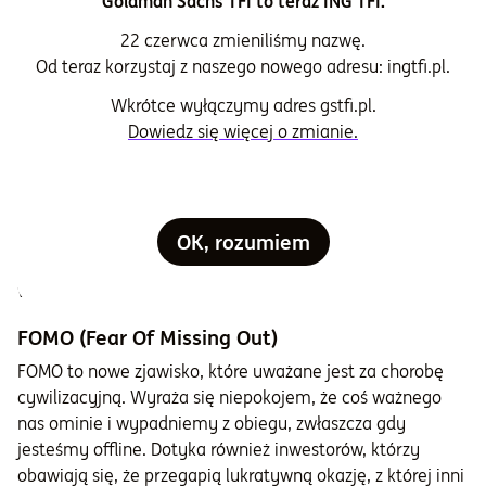
Goldman Sachs TFI to teraz ING TFI.
to prosta droga do katastrofy, zwłaszcza gdy wszystkie
znaki na niebie i ziemi wskazują, żeby zamykać pozycję i
22 czerwca zmieniliśmy nazwę.
ciąć straty. Można zapobiec większym stratom,
Od teraz korzystaj z naszego nowego adresu: ingtfi.pl.
ustawiając barierę w postaci stop loss.
Wkrótce wyłączymy adres gstfi.pl.
Miłość (często nieodwzajemniona)do
Dowiedz się więcej o zmianie.
konkretnego aktywa
Emocjonalne zaangażowanie w jedną inwestycję
objawiać może się tym, że kupujemy np. akcje jednej
firmy gamingowej, bo kochamy i uwielbiamy
OK, rozumiem
produkowane przez tę firmę gry, nie sprawdzając
wyników finansowych i perspektyw na przyszłość.
FOMO (Fear Of Missing Out)
FOMO to nowe zjawisko, które uważane jest za chorobę
cywilizacyjną. Wyraża się niepokojem, że coś ważnego
nas ominie i wypadniemy z obiegu, zwłaszcza gdy
jesteśmy offline. Dotyka również inwestorów, którzy
obawiają się, że przegapią lukratywną okazję, z której inni