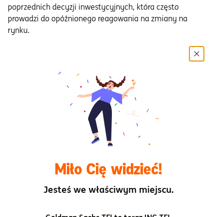
poprzednich decyzji inwestycyjnych, która często
prowadzi do opóźnionego reagowania na zmiany na
rynku.
Efekt potwierdzenia
Słyszymy i widzimy tylko to, co utwierdza nas w
podjętych decyzjach. Odrzucamy racjonalne argumenty,
które nie są zgodne z naszymi teoriami i założeniami,
nawet gdy inwestycja wciąż traci na wartości.
Pewność siebie
Sama w sobie nie jest niczym złym i sprawia, że lepiej
funkcjonujemy. Jednak nadmierna i niezachwiana wiara
w swoje możliwości sprawia, że inwestorzy są skłonni do
Miło Cię widzieć!
podejmowania ryzykownych decyzji inwestycyjnych.
Jesteś we właściwym miejscu.
Negowanie strat
Zaklinanie rzeczywistości i czekanie, „aż w końcu odbije”,