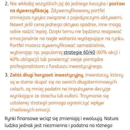
Nie wkładaj wszystkich jaj do jednego koszyka i
postaw
na dywersyfikację
. Zdywersyfikowany portfel
zmniejsza ryzyko związane z pojedynczymi aktywami.
Nawet jeśli cena jednego aktywa spadnie, inne mogą
sobie radzić lepiej. Dzięki temu nie będziesz reagować
emocjonalnie na nagłe wahania występujące na rynku.
Portfel możesz dywersyfikować samodzielnie,
wybierając np. popularną
strategię 60/40
(60% akcji i
40% obligacji) lub powierzyć swoje pieniądze
profesjonalistom z funduszu inwestycyjnego.
Załóż długi horyzont inwestycyjny.
Inwestorzy, którzy
są w stanie skupić się na swoich długoterminowych
celach, są mniej podatni na impulsywne decyzje
wynikające ze strachu lub euforii. Trzymanie się
ustalonej strategii pomaga ograniczyć wpływ
chwilowych emocji.
Rynki finansowe wciąż się zmieniają i ewoluują. Natura
ludzka jednak jest niezmienna i podatna na różnego