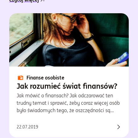
Finanse osobiste
Jak rozumieć świat finansów?
Jak mówić o finansach? Jak odczarować ten
trudny temat i sprawić, żeby coraz więcej osób
było świadomych tego, że oszczędności są
bardzo ważne? Wreszcie, jak przekonać
młodych ludzi, że odkładanie środków na
22.07.2019
emeryturę to inwestycja, która zagwarantuje