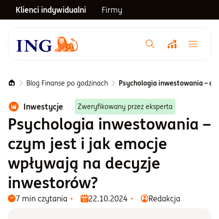
Klienci indywidualni
Firmy
Menu główne
Notowania
Blog Finanse po godzinach
Psychologia inwestowania – czy
Inwestycje
Zweryfikowany przez eksperta
Emerytura
Psychologia inwestowania –
czym jest i jak emocje
Inwestycje
wpływają na decyzje
Blog
inwestorów?
7 min czytania
22.10.2024
Redakcja
Centrum pomocy