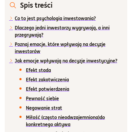
Spis treści
Informacje i dokumenty
Co to jest psychologia inwestowania?
Dlaczego jedni inwestorzy wygrywają, a inni
O nas
przegrywają?
Poznaj emocje, które wpływają na decyzje
inwestorów
Otwórz konto
Jak emocje wpływają na decyzje inwestycyjne?
Zaloguj
Efekt stada
Efekt zakotwiczenia
Efekt potwierdzenia
Pewność siebie
Negowanie strat
Miłość (często nieodwzajemniona)do
konkretnego aktywa