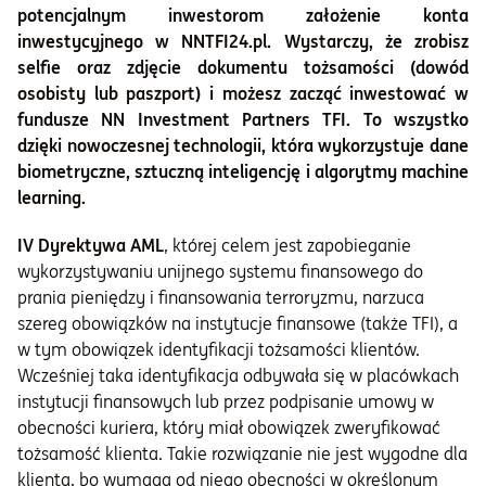
potencjalnym inwestorom założenie konta
inwestycyjnego w NNTFI24.pl. Wystarczy, że zrobisz
selfie oraz zdjęcie dokumentu tożsamości (dowód
osobisty lub paszport) i możesz zacząć inwestować w
fundusze NN Investment Partners TFI. To wszystko
dzięki nowoczesnej technologii, która wykorzystuje dane
biometryczne, sztuczną inteligencję i algorytmy machine
learning.
IV Dyrektywa AML
, której celem jest zapobieganie
wykorzystywaniu unijnego systemu finansowego do
prania pieniędzy i finansowania terroryzmu, narzuca
szereg obowiązków na instytucje finansowe (także TFI), a
w tym obowiązek identyfikacji tożsamości klientów.
Wcześniej taka identyfikacja odbywała się w placówkach
instytucji finansowych lub przez podpisanie umowy w
obecności kuriera, który miał obowiązek zweryfikować
tożsamość klienta. Takie rozwiązanie nie jest wygodne dla
klienta, bo wymaga od niego obecności w określonym