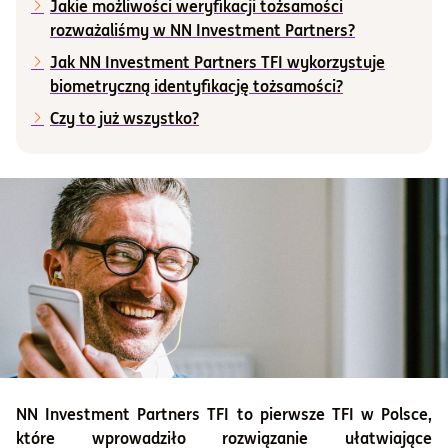
Jakie możliwości weryfikacji tożsamości
rozważaliśmy w NN Investment Partners?
Informacje i dokumenty
Jak NN Investment Partners TFI wykorzystuje
biometryczną identyfikację tożsamości?
O nas
Czy to już wszystko?
Otwórz konto
Zaloguj
NN Investment Partners TFI to pierwsze TFI w Polsce,
które wprowadziło rozwiązanie ułatwiające