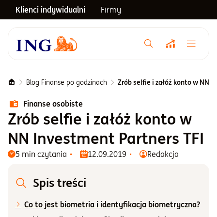
Klienci indywidualni
Firmy
Menu główne
Notowania
Blog Finanse po godzinach
Zrób selfie i załóż konto w NN 
Finanse osobiste
Emerytura
Zrób selfie i załóż konto w
NN Investment Partners TFI
Inwestycje
5 min czytania
12.09.2019
Redakcja
Blog
Spis treści
Co to jest biometria i identyfikacja biometryczna?
Centrum pomocy