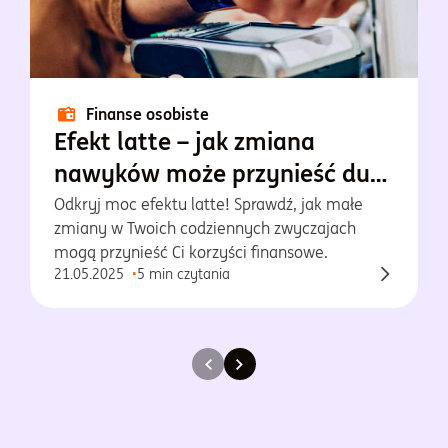
Finanse osobiste
Efekt latte – jak zmiana
nawyków może przynieść duże
oszczędności?
Odkryj moc efektu latte! Sprawdź, jak małe
zmiany w Twoich codziennych zwyczajach
mogą przynieść Ci korzyści finansowe.
21.05.2025
5 min czytania