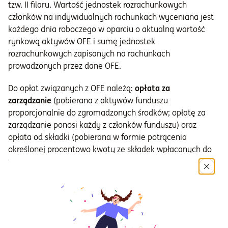
tzw. II filaru. Wartość jednostek rozrachunkowych
członków na indywidualnych rachunkach wyceniana jest
Informacje i dokumenty
każdego dnia roboczego w oparciu o aktualną wartość
rynkową aktywów OFE i sumę jednostek
rozrachunkowych zapisanych na rachunkach
O nas
prowadzonych przez dane OFE.
Do opłat związanych z OFE należą:
opłata za
Otwórz konto
zarządzanie
(pobierana z aktywów funduszu
proporcjonalnie do zgromadzonych środków; opłatę za
Zaloguj
zarządzanie ponosi każdy z członków funduszu) oraz
opłata od składki (pobierana w formie potrącenia
określonej procentowo kwoty ze składek wpłacanych do
funduszu).
Środki zgromadzone w OFE podlegają dziedziczeniu bądź
nabyciu dyspozycji przez daną osobę w przypadku śmierci
właściciela rachunku. Dodatkowo członek OFE wyznacza
osoby uposażone, którym zostają przekazywane środki z