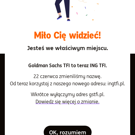
OFE po jego śmierci, bez względu na status dziedziczenia
spadku. OFE podlegają nadzorowi państwa
sprawowanemu przez Komisję Nadzoru Finansowego.
Miło Cię widzieć!
Wróć do listy pojęć
Jesteś we właściwym miejscu.
Goldman Sachs TFI to teraz ING TFI.
22 czerwca zmieniliśmy nazwę.
O nas
Od teraz korzystaj z naszego nowego adresu: ingtfi.pl.
Wkrótce wyłączymy adres gstfi.pl.
Nasza firma
Informacje i dokumenty
Dowiedz się więcej o zmianie.
Informacje dla Akcjonariuszy
Informacje i dokumenty
Klienci indywidualni
Informacje o Towarzystwie
Aktualności i komunikaty
OK, rozumiem
IKE