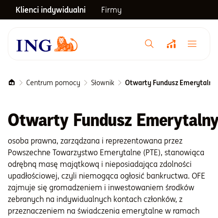
Klienci indywidualni
Firmy
Menu główne
Notowania
Centrum pomocy
Słownik
Otwarty Fundusz Emerytalny 
Emerytura
Otwarty Fundusz Emerytalny
osoba prawna, zarządzana i reprezentowana przez
Inwestycje
Powszechne Towarzystwo Emerytalne (PTE), stanowiąca
odrębną masę majątkową i nieposiadająca zdolności
Blog
upadłościowej, czyli niemogąca ogłosić bankructwa. OFE
zajmuje się gromadzeniem i inwestowaniem środków
zebranych na indywidualnych kontach członków, z
Centrum pomocy
przeznaczeniem na świadczenia emerytalne w ramach