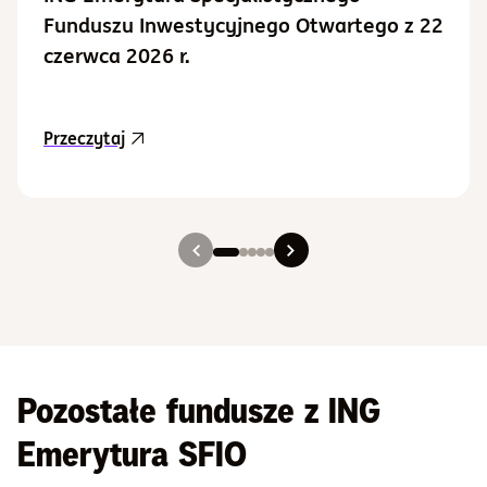
Funduszu Inwestycyjnego Otwartego z 22
czerwca 2026 r.
aktualność Aktualizacja Prospektu Informacy
Przeczytaj
Slajd 1
Slajd 2
Slajd 3
Slajd 4
Slajd 5
Pozostałe fundusze z ING
Emerytura SFIO