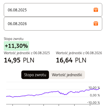
Stopa zwrotu
+11,30%
Wartość jednostki z
06.08.2025
Wartość jednostki z
06.08.2026
14,95
PLN
16,64
PLN
Stopa zwrotu
Wartość jednostki
Wykres
Wykres kombinowany z 2 seriami danych.
10,00 %
Wykres pokazuje historię wartości jednostki funduszu
0,00 %
Wykres ma 2 osi X wyświetlające Czas, i Czas.
-10,00 %
Wykres ma 2 osi Y wyświetlające Wartość jednostki w czasie,