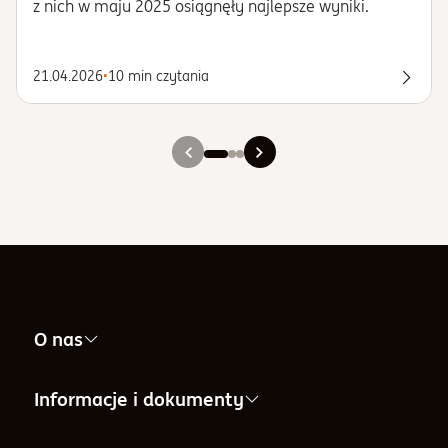
z nich w maju 2025 osiągnęły najlepsze wyniki.
21.04.2026
•
10 min czytania
Przec
Slajd 1
Slajd 2
Slajd 3
O nas
Nasza firma
Informacje i dokumenty
Informacje dla Akcjonariuszy