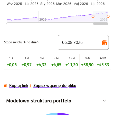
Wrz 2025
Lis 2025
Sty 2026
Mar 2026
Maj 2026
Lip 2026
2022
2022
2026
2026
Koniec interaktywnego wykresu.
Stopa zwrotu %
na dzień
1D
1M
3M
6M
12M
36M
60M
+0,06
+0,97
+4,33
+4,65
+11,30
+38,90
+45,33
Kopiuj link
Zapisz wycenę do pliku
Modelowa struktura portfela