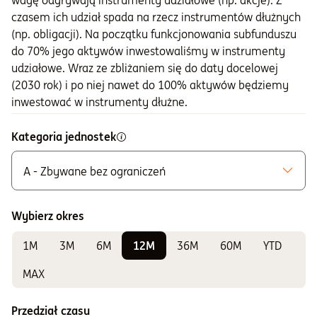
wagę odgrywają instrumenty udziałowe (np. akcje). Z
czasem ich udział spada na rzecz instrumentów dłużnych
(np. obligacji). Na początku funkcjonowania subfunduszu
do 70% jego aktywów inwestowaliśmy w instrumenty
udziałowe. Wraz ze zbliżaniem się do daty docelowej
(2030 rok) i po niej nawet do 100% aktywów będziemy
inwestować w instrumenty dłużne.
Kategoria jednostek
A - Zbywane bez ograniczeń
Możliwe do zakupu
A - Zbywane bez ograniczeń
Wybierz okres
1M
3M
6M
12M
36M
60M
YTD
MAX
Przedział czasu