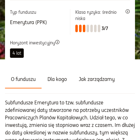
Typ funduszu
Klasa ryzyka: średnio
Informacje i dokumenty
niska
Emerytura (PPK)
3/7
O nas
Horyzont inwestycyjny
4 lat
Otwórz konto
Zaloguj
O funduszu
Dla kogo
Jak zarządzamy
Subfundusze Emerytura to tzw. subfundusze
zdefiniowanej daty stworzone na potrzeby uczestników
Pracowniczych Planów Kapitałowych. Udział tego, w co
inwestują, zmienia się stopniowo wraz z czasem. Im dłużej
do daty określonej w nazwie subfunduszy, tym większą