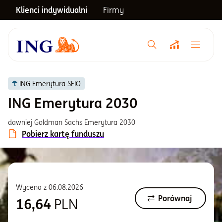
Klienci indywidualni
Firmy
Menu główne
Notowania
ING Emerytura SFIO
ING Emerytura 2030
Emerytura
dawniej Goldman Sachs Emerytura 2030
Pobierz kartę funduszu
Inwestycje
Blog
Wycena z
06.08.2026
Porównaj
16,64
PLN
Centrum pomocy