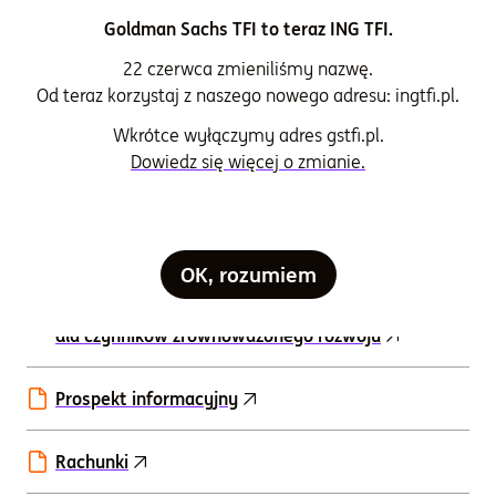
Goldman Sachs TFI to teraz ING TFI.
Historyczne scenariusze dotyczące wyników
22 czerwca zmieniliśmy nazwę.
subfunduszu
Od teraz korzystaj z naszego nowego adresu: ingtfi.pl.
Wkrótce wyłączymy adres gstfi.pl.
Karta funduszu
Dowiedz się więcej o zmianie.
Fund Factsheet
OK, rozumiem
Oświadczenie dotyczące głównych
niekorzystnych skutków decyzji inwestycyjnych
dla czynników zrównoważonego rozwoju
Prospekt informacyjny
Rachunki