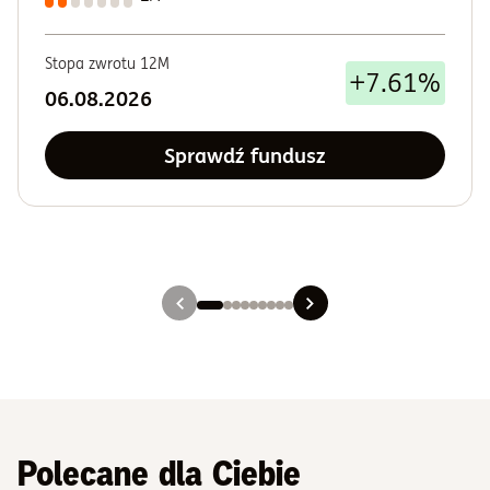
Stopa zwrotu 12M
+7.61%
06.08.2026
Sprawdź fundusz
Slajd 1
Slajd 2
Slajd 3
Slajd 4
Slajd 5
Slajd 6
Slajd 7
Slajd 8
Slajd 9
Polecane dla Ciebie