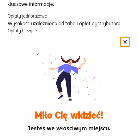
kluczowe informacje.
Opłaty jednorazowe
Wysokość uzależniona od tabeli opłat dystrybutora
Opłaty bieżące
0,59% (5,90 PLN)
Koszty transakcyjne
0,29% (2,93 PLN)
Koszty dodatkowe
Brak
Dokumenty
Dokument zawierający kluczowe informacje ING
Miło Cię widzieć!
Emerytura 2030
Jesteś we właściwym miejscu.
Wyniki osiągnięte w przeszłości przez subfundusz