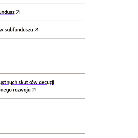
fundusz
ów subfunduszu
ystnych skutków decyzji
onego rozwoju