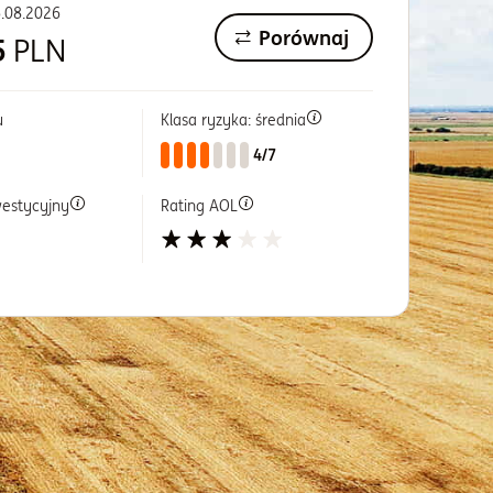
.08.2026
Porównaj
5
PLN
u
Klasa ryzyka: średnia
4/7
westycyjny
Rating AOL