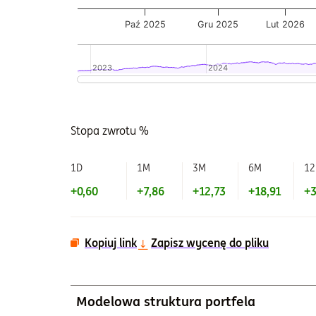
Paź 2025
Gru 2025
Lut 2026
2023
2023
2024
2024
Koniec interaktywnego wykresu.
Stopa zwrotu %
1D
1M
3M
6M
1
+0,60
+7,86
+12,73
+18,91
+3
Kopiuj link
Zapisz wycenę do pliku
Modelowa struktura portfela