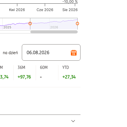
-10,00 %
Kwi 2026
Cze 2026
Sie 2026
2025
2025
2026
2026
na dzień
2M
36M
60M
YTD
3,74
+97,76
-
+27,34