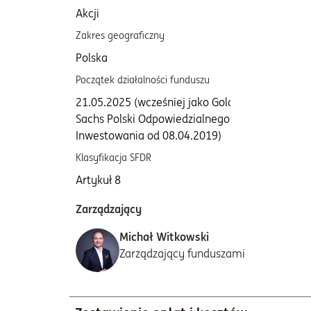
Akcji
U
Zakres geograficzny
Bench
Polska
100%
Początek działalności funduszu
Opłata 
roku)
21.05.2025 (wcześniej jako Goldman
0,80
Sachs Polski Odpowiedzialnego
Inwestowania od 08.04.2019)
Klasyfikacja SFDR
Zasada
Artykuł 8
Brak 
Zarządzający
Michał Witkowski
Zarządzający funduszami