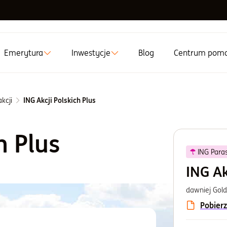
Emerytura
Inwestycje
Blog
Centrum pom
kcji
ING Akcji Polskich Plus
h Plus
ING Paras
ING Ak
dawniej Gold
Pobierz