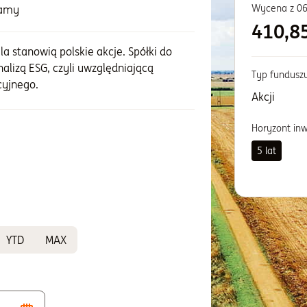
Wycena z
06
zamy
410,8
la stanowią polskie akcje. Spółki do
alizą ESG, czyli uwzględniającą
Typ fundusz
cyjnego.
Akcji
Horyzont in
5 lat
YTD
MAX