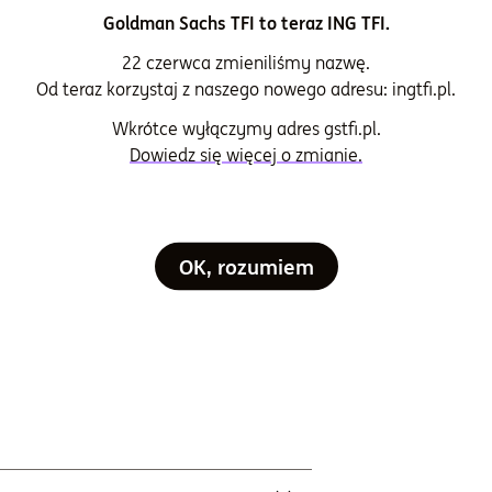
Goldman Sachs TFI to teraz ING TFI.
mark
22 czerwca zmieniliśmy nazwę.
Od teraz korzystaj z naszego nowego adresu: ingtfi.pl.
 WIG
za zarządzanie i administrację (w skali
Wkrótce wyłączymy adres gstfi.pl.
Dowiedz się więcej o zmianie.
%
 pobierania opłaty za wyniki
OK, rozumiem
opłaty