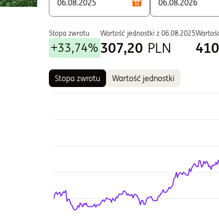
P - Zbywane w ramach PSI
S - Zbywane w ramach PPE i PPI
T - Zbywane w ramach PPE i PPI
Stopa zwrotu
Wartość jednostki z
06.08.2025
Wartość
307,20
PLN
410
+33,74%
U - Dla klientów instytucjonalnych
W - Zbywane w ramach PPE i PPI
Stopa zwrotu
Wartość jednostki
Wykres
Wykres kombinowany z 2 seriami danych.
Wykres pokazuje historię wartości jednostki fun
Wykres ma 2 osi X wyświetlające Czas, i Czas.
Wykres ma 2 osi Y wyświetlające Wartość jednostk