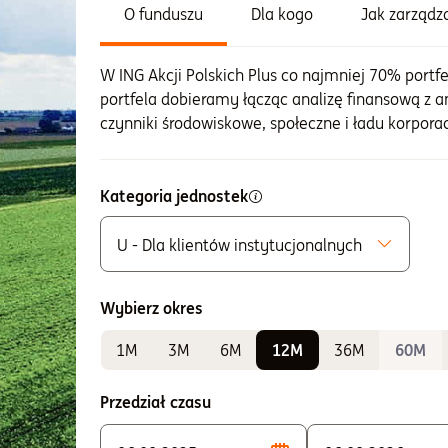
O funduszu
Dla kogo
Jak zarząd
W ING Akcji Polskich Plus co najmniej 70% portfe
portfela dobieramy łącząc analizę finansową z an
czynniki środowiskowe, społeczne i ładu korpora
Kategoria jednostek
U - Dla klientów instytucjonalnych
Możliwe do zakupu
A - Zbywane bez ograniczeń
Wybierz okres
K - Zbywane w ramach IKE i IKZE
1M
3M
6M
12M
36M
60M
Do sprawdzania wyników
E - Zbywane w ramach PPE i PPI
Przedział czasu
F - Zbywane w ramach PPE i PPI