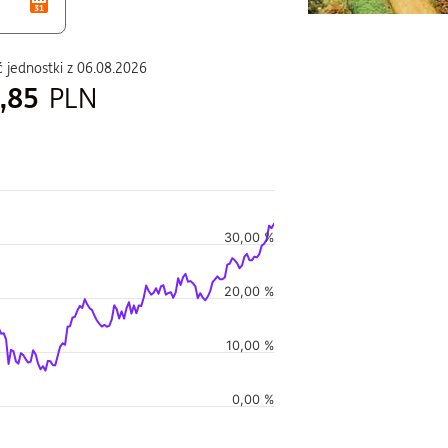
 jednostki z
06.08.2026
,85
PLN
duszu
30,00 %
i w czasie, i Wartość jednostki w czasie.
20,00 %
10,00 %
0,00 %