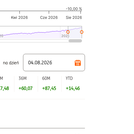
-10,00 %
Kwi 2026
Cze 2026
Sie 2026
20
20
2025
2025
na dzień
2M
36M
60M
YTD
7,48
+60,07
+87,45
+14,46