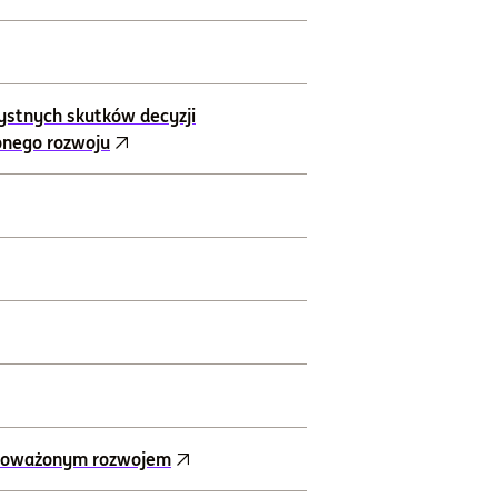
ystnych skutków decyzji
onego rozwoju
ównoważonym rozwojem