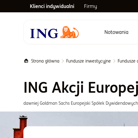
Klienci indywidualni
Firmy
Notowania
Menu główne
Strona główna
Fundusze inwestycyjne
Fundusze a
ING Akcji Europe
dawniej Goldman Sachs Europejski Spółek Dywidendowych