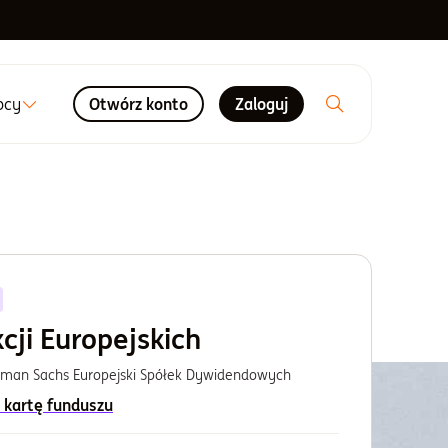
ocy
Otwórz konto
Zaloguj
cji Europejskich
dman Sachs Europejski Spółek Dywidendowych
 kartę funduszu