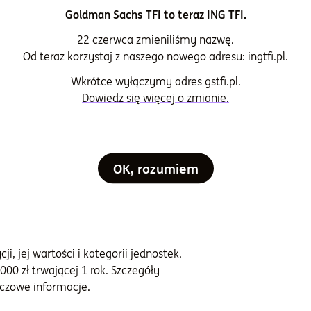
ria jednostki
Goldman Sachs TFI to teraz ING TFI.
22 czerwca zmieniliśmy nazwę.
mark
Od teraz korzystaj z naszego nowego adresu: ingtfi.pl.
Wkrótce wyłączymy adres gstfi.pl.
za zarządzanie i administrację (w skali
Dowiedz się więcej o zmianie.
%
OK, rozumiem
i, jej wartości i kategorii jednostek.
000 zł trwającej 1 rok. Szczegóły
czowe informacje.