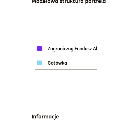
Modelowa struktura portfela
95%
Zagraniczny Fundusz Akcji
5%
Gotówka
Informacje