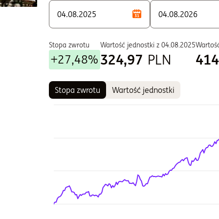
S - Zbywane w ramach PPE i PPI
T - Zbywane w ramach PPE i PPI
W - Zbywane w ramach PPE i PPI
Stopa zwrotu
Wartość jednostki z
04.08.2025
Wartość
324,97
PLN
414
+27,48%
Stopa zwrotu
Wartość jednostki
Wykres
Wykres kombinowany z 2 seriami danych.
Wykres pokazuje historię wartości jednostki fun
Wykres ma 2 osi X wyświetlające Czas, i Czas.
Wykres ma 2 osi Y wyświetlające Wartość jednostk