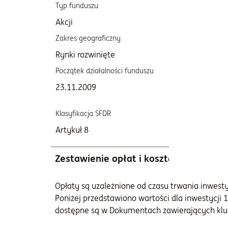
Typ funduszu
Katego
Akcji
T
Zakres geograficzny
Bench
Rynki rozwinięte
Brak
Początek działalności funduszu
Opłata 
roku)
23.11.2009
1,10
Klasyfikacja SFDR
Artykuł 8
Zestawienie opłat i kosztów
Opłaty są uzależnione od czasu trwania inwestycj
Poniżej przedstawiono wartości dla inwestycji 1
dostępne są w Dokumentach zawierających klu