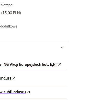
 bieżące
 (15,00 PLN)
 dodatkowe
NG Akcji Europejskich kat. E,F,T
fundusz
ów subfunduszu