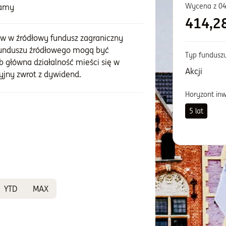
Wycena z
04
zamy
414,2
ów w źródłowy fundusz zagraniczny
funduszu źródłowego mogą być
Typ fundusz
b główna działalność mieści się w
Akcji
cyjny zwrot z dywidend.
Horyzont in
5 lat
YTD
MAX