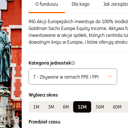
O funduszu
Dla kogo
Jak zarząd
ING Akcji Europejskich inwestuje do 100% środk
Goldman Sachs Europe Equity Income. Aktywa 
inwestowane w akcje spółek, których centrala lu
dowolnym kraju w Europie, i które oferują atrak
Kategoria jednostek
T - Zbywane w ramach PPE i PPI
Możliwe do zakupu
A - Zbywane bez ograniczeń
Wybierz okres
K - Zbywane w ramach IKE i IKZE
1M
3M
6M
12M
36M
60M
Do sprawdzania wyników
E - Zbywane w ramach PPE i PPI
Przedział czasu
F - Zbywane w ramach PPE i PPI