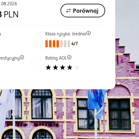
.08.2026
Porównaj
8
PLN
u
Klasa ryzyka: średnia
4/7
westycyjny
Rating AOL