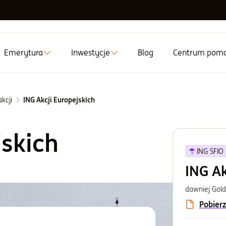
Emerytura
Inwestycje
Blog
Centrum pom
kcji
ING Akcji Europejskich
jskich
ING SFIO
ING Ak
dawniej Gol
Pobierz