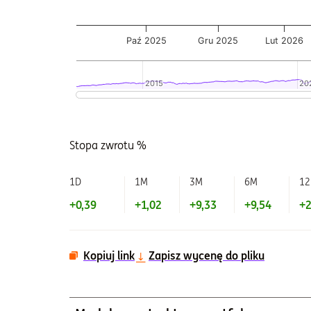
Paź 2025
Gru 2025
Lut 2026
2015
2015
20
20
Koniec interaktywnego wykresu.
Stopa zwrotu %
1D
1M
3M
6M
1
+0,39
+1,02
+9,33
+9,54
+2
Kopiuj link
Zapisz wycenę do pliku