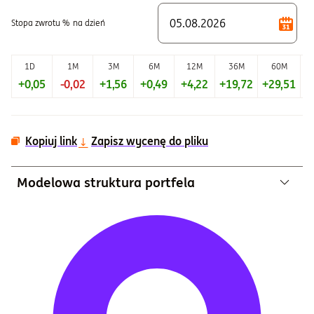
Stopa zwrotu %
na dzień
1D
1M
3M
6M
12M
36M
60M
+0,05
-0,02
+1,56
+0,49
+4,22
+19,72
+29,51
+
Kopiuj link
Zapisz wycenę do pliku
Modelowa struktura portfela