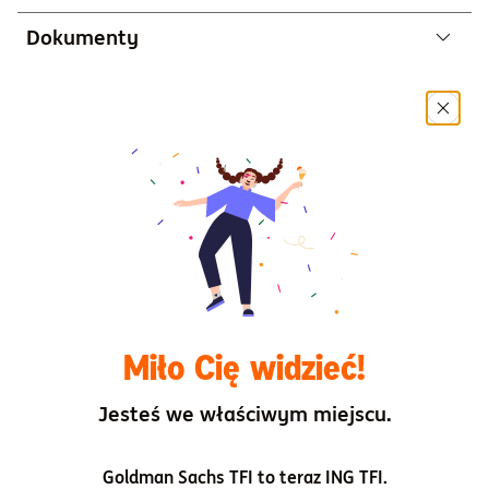
Dokumenty
Dokument zawierający kluczowe informacje ING
Krótkoterminowy Obligacji kat. E, F, T
Wyniki osiągnięte w przeszłości przez subfundusz
Historyczne scenariusze dotyczące wyników
subfunduszu
Miło Cię widzieć!
Karta funduszu
Jesteś we właściwym miejscu.
Fund Factsheet
Goldman Sachs TFI to teraz ING TFI.