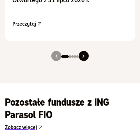
aktualność Aktualizacja Prospektu Informacy
Przeczytaj
Slajd 1
Slajd 2
Slajd 3
Slajd 4
Slajd 5
Pozostałe fundusze z ING
Parasol FIO
Zobacz więcej