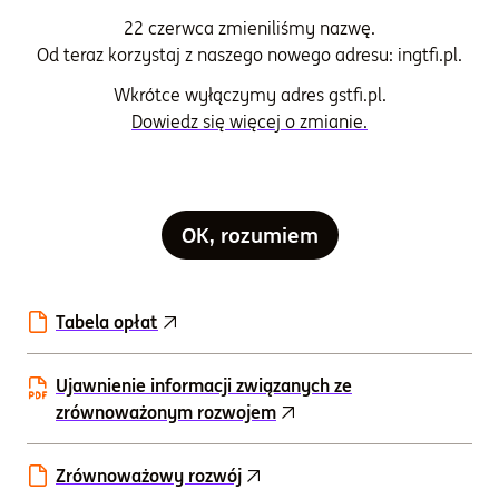
Oświadczenie dotyczące głównych
22 czerwca zmieniliśmy nazwę.
niekorzystnych skutków decyzji inwestycyjnych
Od teraz korzystaj z naszego nowego adresu: ingtfi.pl.
dla czynników zrównoważonego rozwoju
Wkrótce wyłączymy adres gstfi.pl.
Dowiedz się więcej o zmianie.
Prospekty informacyjne
Rachunki
OK, rozumiem
Sprawozdania finansowe
Tabela opłat
Ujawnienie informacji związanych ze
zrównoważonym rozwojem
Zrównoważowy rozwój