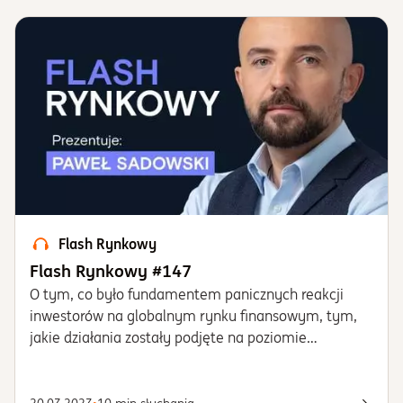
Flash Rynkowy
Flash Rynkowy #147
O tym, co było fundamentem panicznych reakcji
inwestorów na globalnym rynku finansowym, tym,
jakie działania zostały podjęte na poziomie
federalnym w USA, aby chronić system bankowy
przed kryzysem zaufania, tym, jakie implikacje
rynkowe niesie ze sobą „zamieszanie” wokół