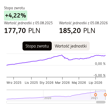
Stopa zwrotu
+4,22%
Wartość jednostki z
05.08.2025
Wartość jednostki z
05.08.2026
177,70
PLN
185,20
PLN
Stopa zwrotu
Wartość jednostki
Wykres
Wykres kombinowany z 2 seriami danych.
Wykres pokazuje historię wartości jednostki funduszu
0,00 %
Wykres ma 2 osi X wyświetlające Czas, i Czas.
-5,00 %
Wykres ma 2 osi Y wyświetlające Wartość jednostki w czasie,
Wrz 2025
Lis 2025
Sty 2026
Mar 2026
Maj 2026
Lip 2026
2020
2020
2025
2025
Koniec interaktywnego wykresu.