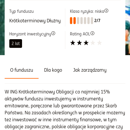
Typ funduszu
Klasa ryzyka: niska
Informacje i dokumenty
Krótkoterminowy Dłużny
2/7
O nas
Horyzont inwestycyjny
Rating AOL
2 lat
Otwórz konto
Zaloguj
O funduszu
Dla kogo
Jak zarządzamy
W ING Krótkoterminowy Obligacji co najmniej 15%
aktywów funduszu inwestujemy w instrumenty
emitowane, poręczone lub gwarantowane przez Skarb
Państwa. Na zasadach określonych w prospekcie możemy
też inwestować w inne instrumenty finansowe, w tym
obligacje zagraniczne, polskie obligacje korporacyjne czy