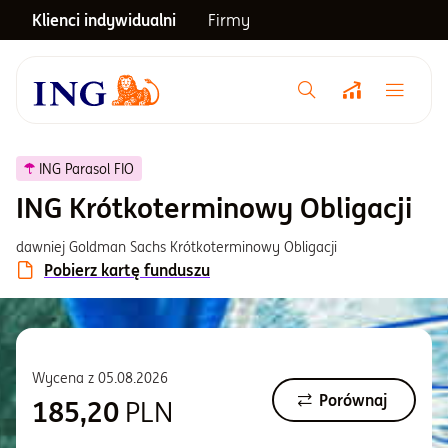
Klienci indywidualni
Firmy
Menu główne
Notowania
ING Parasol FIO
ING Krótkoterminowy Obligacji
Emerytura
dawniej Goldman Sachs Krótkoterminowy Obligacji
Pobierz kartę funduszu
Inwestycje
Blog
Wycena z
05.08.2026
Porównaj
185,20
PLN
Centrum pomocy