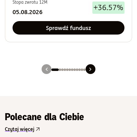
Stopa zwrotu 12M
+36.57%
05.08.2026
Sprawdź fundusz
Slajd 1
Slajd 2
Slajd 3
Slajd 4
Slajd 5
Slajd 6
Slajd 7
Slajd 8
Slajd 9
Slajd 10
Slajd 11
Slajd 12
Polecane dla Ciebie
Czytaj więcej