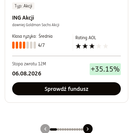
Typ
: Akcji
ING Akcji
dawniej Goldman Sachs Akcji
Klasa ryzyka:
Średnia
Rating AOL
4/7
Stopa zwrotu 12M
+35.15%
06.08.2026
Sprawdź fundusz
Slajd 1
Slajd 2
Slajd 3
Slajd 4
Slajd 5
Slajd 6
Slajd 7
Slajd 8
Slajd 9
Slajd 10
Slajd 11
Slajd 12