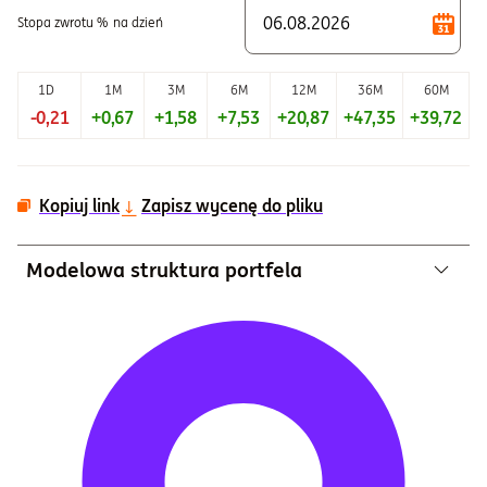
Stopa zwrotu %
na dzień
1D
1M
3M
6M
12M
36M
60M
-0,21
+0,67
+1,58
+7,53
+20,87
+47,35
+39,72
+
Kopiuj link
Zapisz wycenę do pliku
Modelowa struktura portfela