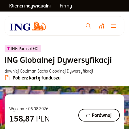
Klienci indywidualni
Firmy
Menu główne
Notowania
ING Parasol FIO
ING Globalnej Dywersyfikacji
Emerytura
dawniej Goldman Sachs Globalnej Dywersyfikacji
Pobierz kartę funduszu
Inwestycje
Blog
Wycena z
06.08.2026
Porównaj
158,87
PLN
Centrum pomocy