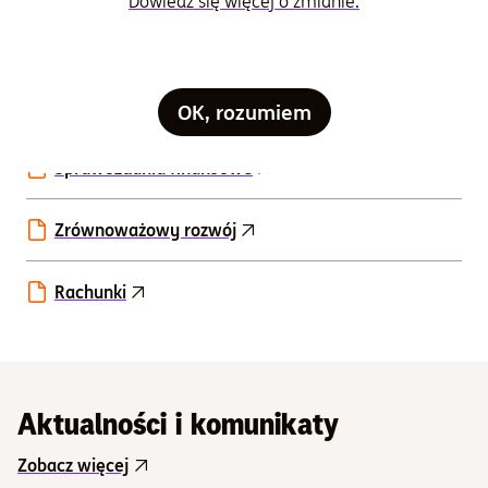
Dowiedz się więcej o zmianie.
niekorzystnych skutków decyzji inwestycyjnych
dla czynników zrównoważonego rozwoju
Prospekty informacyjne
OK, rozumiem
Sprawozdania finansowe
Zrównoważowy rozwój
Rachunki
Aktualności i komunikaty
Zobacz więcej