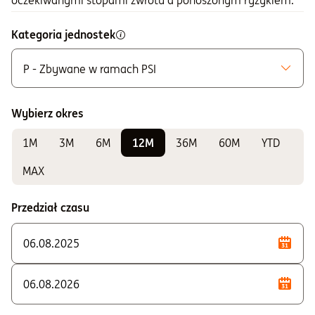
oczekiwanymi stopami zwrotu a ponoszonym ryzykiem.
Kategoria jednostek
P - Zbywane w ramach PSI
Możliwe do zakupu
A - Zbywane bez ograniczeń
Wybierz okres
Do sprawdzania wyników
1M
3M
6M
12M
36M
60M
YTD
P - Zbywane w ramach PSI
U - Dla klientów instytucjonalnych
MAX
Przedział czasu