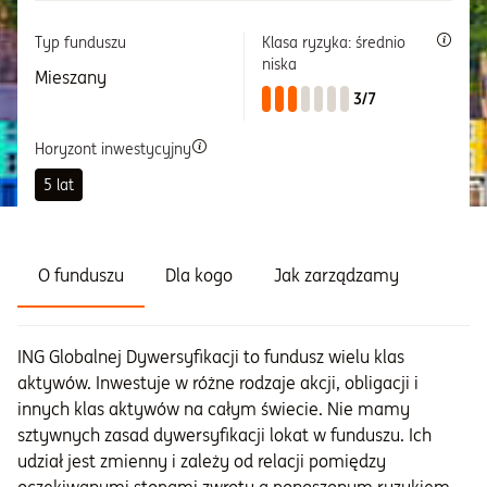
Typ funduszu
Klasa ryzyka: średnio
Informacje i dokumenty
niska
Mieszany
3/7
O nas
Horyzont inwestycyjny
5 lat
Otwórz konto
Zaloguj
O funduszu
Dla kogo
Jak zarządzamy
ING Globalnej Dywersyfikacji to fundusz wielu klas
aktywów. Inwestuje w różne rodzaje akcji, obligacji i
innych klas aktywów na całym świecie. Nie mamy
sztywnych zasad dywersyfikacji lokat w funduszu. Ich
udział jest zmienny i zależy od relacji pomiędzy