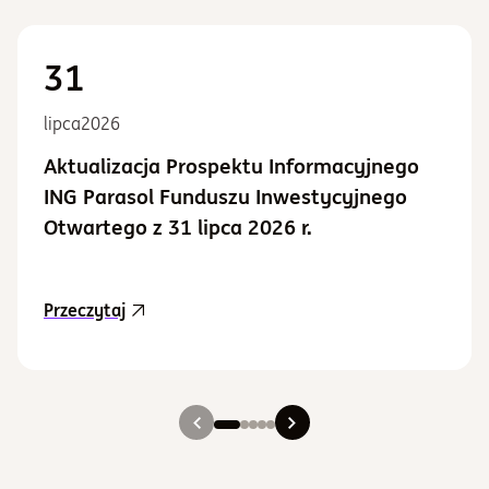
31
lipca
2026
Aktualizacja Prospektu Informacyjnego
ING Parasol Funduszu Inwestycyjnego
Otwartego z 31 lipca 2026 r.
aktualność Aktualizacja Prospektu Informacy
Przeczytaj
Slajd 1
Slajd 2
Slajd 3
Slajd 4
Slajd 5