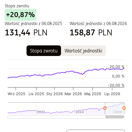
Stopa zwrotu
+20,87%
Wartość jednostki z
06.08.2025
Wartość jednostki z
06.08.2026
131,44
PLN
158,87
PLN
Stopa zwrotu
Wartość jednostki
Wykres
Wykres kombinowany z 2 seriami danych.
20,00 %
Wykres pokazuje historię wartości jednostki funduszu
0,00 %
Wykres ma 2 osi X wyświetlające Czas, i Czas.
-20,00 %
Wykres ma 2 osi Y wyświetlające Wartość jednostki w czasie,
Wrz 2025
Lis 2025
Sty 2026
Mar 2026
Maj 2026
Lip 2026
2022
2022
2024
2024
2026
2026
Koniec interaktywnego wykresu.