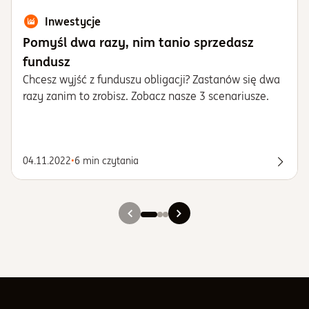
Inwestycje
Pomyśl dwa razy, nim tanio sprzedasz
fundusz
Chcesz wyjść z funduszu obligacji? Zastanów się dwa
razy zanim to zrobisz. Zobacz nasze 3 scenariusze.
04.11.2022
•
6 min czytania
Spraw
Slajd 1
Slajd 2
Slajd 3