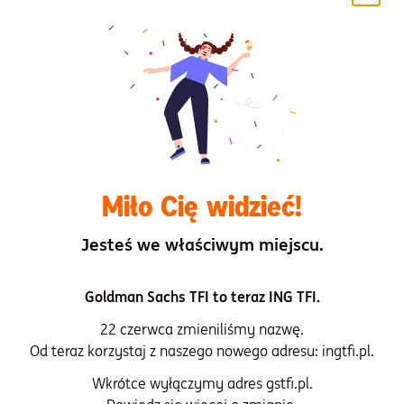
Brak
Dokumenty
Dokument zawierający kluczowe informacje ING
Globalnej Dywersyfikacji kat. P
Miło Cię widzieć!
Wyniki osiągnięte w przeszłości przez subfundusz
Jesteś we właściwym miejscu.
Historyczne scenariusze dotyczące wyników
subfunduszu
Goldman Sachs TFI to teraz ING TFI.
22 czerwca zmieniliśmy nazwę.
Karta funduszu
Od teraz korzystaj z naszego nowego adresu: ingtfi.pl.
Wkrótce wyłączymy adres gstfi.pl.
Oświadczenie dotyczące głównych