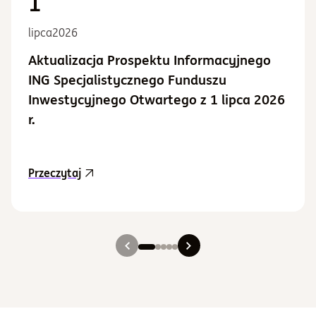
1
lipca
2026
Aktualizacja Prospektu Informacyjnego
ING Specjalistycznego Funduszu
Inwestycyjnego Otwartego z 1 lipca 2026
r.
aktualność Aktualizacja Prospektu Informacy
Przeczytaj
Slajd 1
Slajd 2
Slajd 3
Slajd 4
Slajd 5