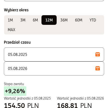
A - Zbywane bez ograniczeń
Wybierz okres
K - Zbywane w ramach IKE i IKZE
1M
3M
6M
12M
36M
60M
YTD
Do sprawdzania wyników
E - Zbywane w ramach PPE i PPI
MAX
F - Zbywane w ramach PPE i PPI
Przedział czasu
P - Zbywane w ramach PSI
S - Zbywane w ramach PPE i PPI
T - Zbywane w ramach PPE i PPI
W - Zbywane w ramach PPE i PPI
Stopa zwrotu
+9,26%
Wartość jednostki z
05.08.2025
Wartość jednostki z
05.08.2026
154,50
PLN
168,81
PLN