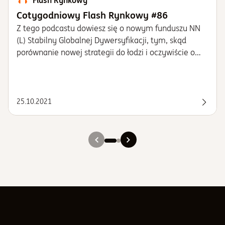
Flash Rynkowy
Cotygodniowy Flash Rynkowy #86
Z tego podcastu dowiesz się o nowym funduszu NN
(L) Stabilny Globalnej Dywersyfikacji, tym, skąd
porównanie nowej strategii do łodzi i oczywiście o
tym, jak działa i w co inwestuje.
25.10.2021
Posłu
Slajd 1
Slajd 2