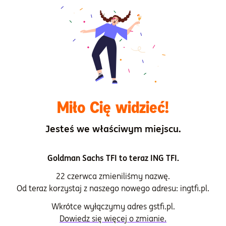
Wyniki osiągnięte w przeszłości przez subfundusz
Historyczne scenariusze dotyczące wyników
subfunduszu
Karta funduszu
Miło Cię widzieć!
Oświadczenie dotyczące głównych
Jesteś we właściwym miejscu.
niekorzystnych skutków decyzji inwestycyjnych
dla czynników zrównoważonego rozwoju
Goldman Sachs TFI to teraz ING TFI.
Prospekt informacyjny
22 czerwca zmieniliśmy nazwę.
Od teraz korzystaj z naszego nowego adresu: ingtfi.pl.
Rachunki
Wkrótce wyłączymy adres gstfi.pl.
Dowiedz się więcej o zmianie.