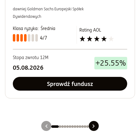
dawniej Goldman Sachs Europejski Spółek
Dywidendowych
Klasa ryzyka:
Średnia
Rating AOL
4/7
Stopa zwrotu 12M
+25.55%
05.08.2026
Sprawdź fundusz
Slajd 1
Slajd 2
Slajd 3
Slajd 4
Slajd 5
Slajd 6
Slajd 7
Slajd 8
Slajd 9
Slajd 10
Slajd 11
Slajd 12
Slajd 13