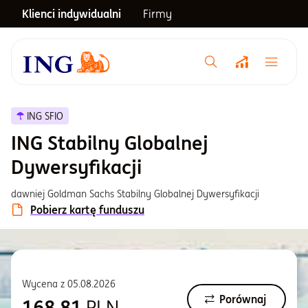
Klienci indywidualni
Firmy
Menu główne
Notowania
ING SFIO
ING Stabilny Globalnej
Emerytura
Dywersyfikacji
dawniej Goldman Sachs Stabilny Globalnej Dywersyfikacji
Inwestycje
Pobierz kartę funduszu
Blog
Wycena z
05.08.2026
Centrum pomocy
Porównaj
168,81
PLN