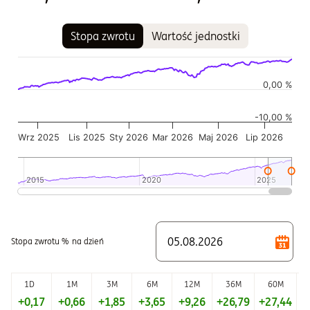
Stopa zwrotu
Wartość jednostki
Wykres
Wykres kombinowany z 2 seriami danych.
Wykres pokazuje historię wartości jednostki funduszu
0,00 %
Wykres ma 2 osi X wyświetlające Czas, i Czas.
-10,00 %
Wykres ma 2 osi Y wyświetlające Wartość jednostki w czasie,
Wrz 2025
Lis 2025
Sty 2026
Mar 2026
Maj 2026
Lip 2026
2015
2015
2020
2020
2025
2025
Koniec interaktywnego wykresu.
Stopa zwrotu %
na dzień
1D
1M
3M
6M
12M
36M
60M
+0,17
+0,66
+1,85
+3,65
+9,26
+26,79
+27,44
+