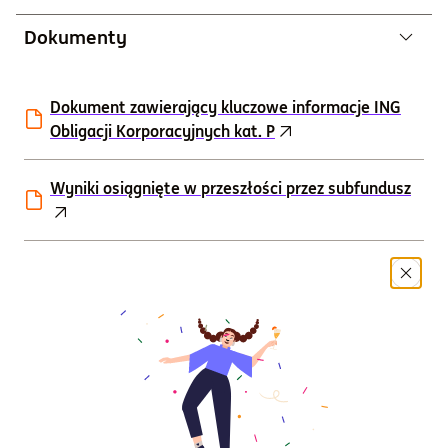
Dokumenty
Dokument zawierający kluczowe informacje ING
Obligacji Korporacyjnych kat. P
Wyniki osiągnięte w przeszłości przez subfundusz
Historyczne scenariusze dotyczące wyników
subfunduszu
Karta funduszu
Oświadczenie dotyczące głównych
niekorzystnych skutków decyzji inwestycyjnych