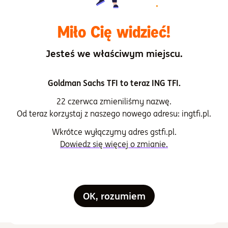
dla czynników zrównoważonego rozwoju
Miło Cię widzieć!
Prospekt informacyjny
Jesteś we właściwym miejscu.
Rachunki
Goldman Sachs TFI to teraz ING TFI.
Sprawozdania finansowe
22 czerwca zmieniliśmy nazwę.
Od teraz korzystaj z naszego nowego adresu: ingtfi.pl.
Tabela opłat
Wkrótce wyłączymy adres gstfi.pl.
Dowiedz się więcej o zmianie.
Ujawnienie informacji związanych ze
zrównoważonym rozwojem
Zrównoważowy rozwój
OK, rozumiem