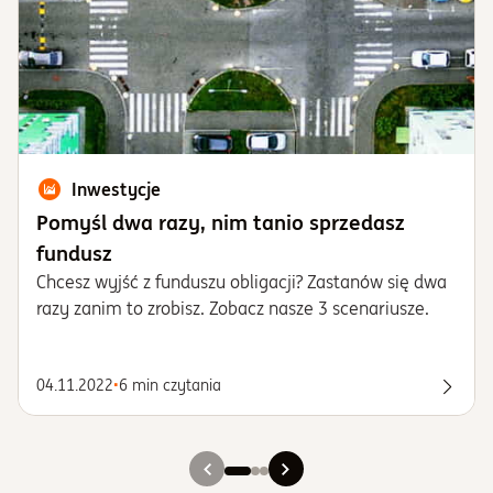
Inwestycje
Pomyśl dwa razy, nim tanio sprzedasz
fundusz
Chcesz wyjść z funduszu obligacji? Zastanów się dwa
razy zanim to zrobisz. Zobacz nasze 3 scenariusze.
04.11.2022
•
6 min czytania
Spraw
Slajd 1
Slajd 2
Slajd 3