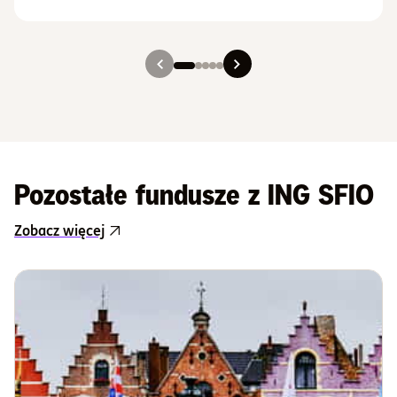
Slajd 1
Slajd 2
Slajd 3
Slajd 4
Slajd 5
Pozostałe fundusze z ING SFIO
Zobacz więcej