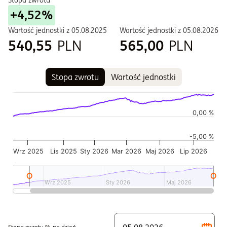
Stopa zwrotu
+4,52%
Wartość jednostki z
05.08.2025
Wartość jednostki z
05.08.2026
540,55
PLN
565,00
PLN
Stopa zwrotu
Wartość jednostki
Wykres
Wykres kombinowany z 2 seriami danych.
Wykres pokazuje historię wartości jednostki funduszu
0,00 %
Wykres ma 2 osi X wyświetlające Czas, i Czas.
-5,00 %
Wykres ma 2 osi Y wyświetlające Wartość jednostki w czasie,
Wrz 2025
Lis 2025
Sty 2026
Mar 2026
Maj 2026
Lip 2026
Wrz 2025
Wrz 2025
Sty 2026
Sty 2026
Maj 2026
Maj 2026
Koniec interaktywnego wykresu.