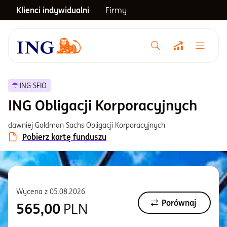
Klienci indywidualni
Firmy
Menu główne
Notowania
ING SFIO
ING Obligacji Korporacyjnych
Emerytura
dawniej Goldman Sachs Obligacji Korporacyjnych
Pobierz kartę funduszu
Inwestycje
Blog
Wycena z
05.08.2026
Porównaj
565,00
PLN
Centrum pomocy