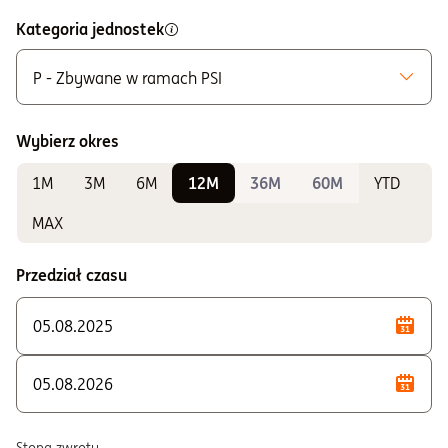
Kategoria jednostek
P - Zbywane w ramach PSI
Możliwe do zakupu
A - Zbywane bez ograniczeń
Wybierz okres
K - Zbywane w ramach IKE i IKZE
1M
3M
6M
12M
36M
60M
YTD
Do sprawdzania wyników
P - Zbywane w ramach PSI
MAX
U - Dla klientów instytucjonalnych
Przedział czasu