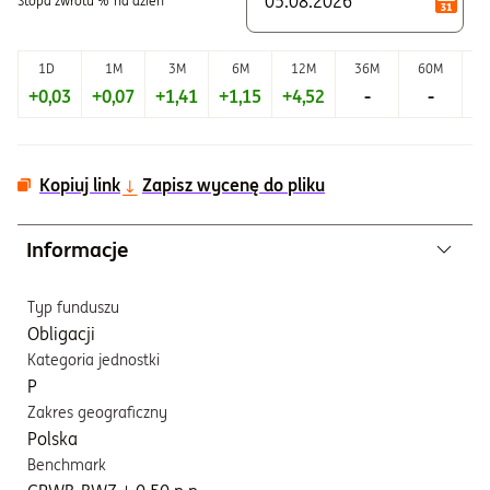
Stopa zwrotu %
na dzień
1D
1M
3M
6M
12M
36M
60M
+0,03
+0,07
+1,41
+1,15
+4,52
-
-
+2
Kopiuj link
Zapisz wycenę do pliku
Informacje
Typ funduszu
Obligacji
Kategoria jednostki
P
Zakres geograficzny
Polska
Benchmark