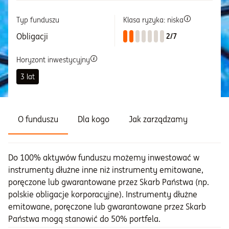
Typ funduszu
Klasa ryzyka: niska
Informacje i dokumenty
Obligacji
2/7
O nas
Horyzont inwestycyjny
3 lat
Otwórz konto
Zaloguj
O funduszu
Dla kogo
Jak zarządzamy
Do 100% aktywów funduszu możemy inwestować w
instrumenty dłużne inne niż instrumenty emitowane,
poręczone lub gwarantowane przez Skarb Państwa (np.
polskie obligacje korporacyjne). Instrumenty dłużne
emitowane, poręczone lub gwarantowane przez Skarb
Państwa mogą stanowić do 50% portfela.