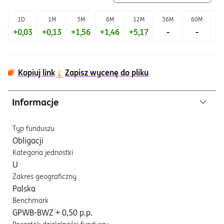
1D
1M
3M
6M
12M
36M
60M
+0,03
+0,13
+1,56
+1,46
+5,17
-
-
+2
Kopiuj link
Zapisz wycenę do pliku
Informacje
Typ funduszu
Obligacji
Kategoria jednostki
U
Zakres geograficzny
Polska
Benchmark
GPWB-BWZ + 0,50 p.p.