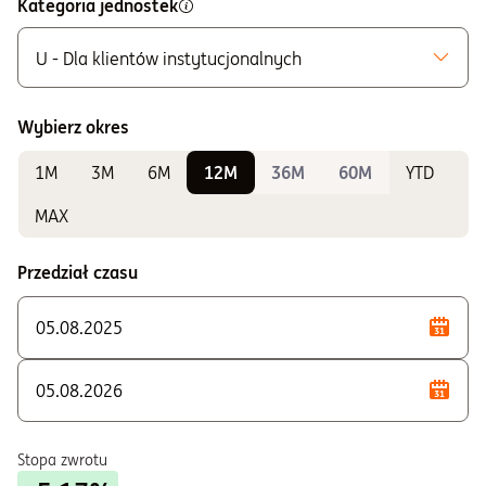
Kategoria jednostek
U - Dla klientów instytucjonalnych
Możliwe do zakupu
A - Zbywane bez ograniczeń
Wybierz okres
K - Zbywane w ramach IKE i IKZE
1M
3M
6M
12M
36M
60M
YTD
Do sprawdzania wyników
P - Zbywane w ramach PSI
MAX
U - Dla klientów instytucjonalnych
Przedział czasu
Stopa zwrotu