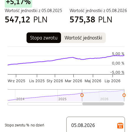
+5,17%
Wartość jednostki z
05.08.2025
Wartość jednostki z
05.08.2026
547,12
PLN
575,38
PLN
Stopa zwrotu
Wartość jednostki
Wykres
Wykres kombinowany z 2 seriami danych.
5,00 %
Wykres pokazuje historię wartości jednostki funduszu
0,00 %
Wykres ma 2 osi X wyświetlające Czas, i Czas.
-5,00 %
Wykres ma 2 osi Y wyświetlające Wartość jednostki w czasie,
Wrz 2025
Lis 2025
Sty 2026
Mar 2026
Maj 2026
Lip 2026
2024
2024
2025
2025
2026
2026
Koniec interaktywnego wykresu.
Stopa zwrotu %
na dzień