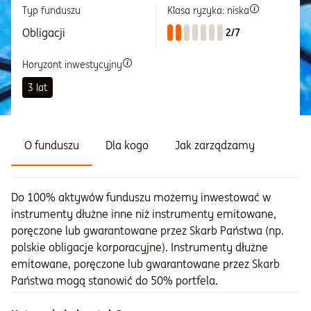
Typ funduszu
Klasa ryzyka: niska
Informacje i dokumenty
Obligacji
2/7
Horyzont inwestycyjny
O nas
3 lat
Otwórz konto
O funduszu
Dla kogo
Jak zarządzamy
Zaloguj
Do 100% aktywów funduszu możemy inwestować w
instrumenty dłużne inne niż instrumenty emitowane,
poręczone lub gwarantowane przez Skarb Państwa (np.
polskie obligacje korporacyjne). Instrumenty dłużne
emitowane, poręczone lub gwarantowane przez Skarb
Państwa mogą stanowić do 50% portfela.