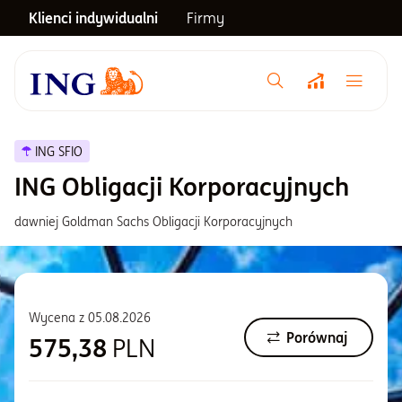
Klienci indywidualni
Firmy
Menu główne
Notowania
ING SFIO
ING Obligacji Korporacyjnych
Emerytura
dawniej Goldman Sachs Obligacji Korporacyjnych
Inwestycje
Wycena z
05.08.2026
Blog
Porównaj
575,38
PLN
Centrum pomocy