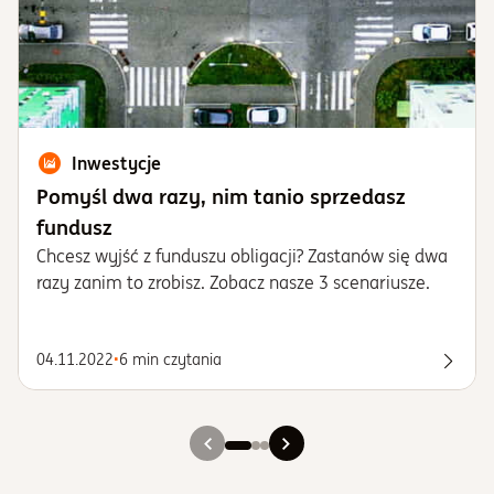
Inwestycje
Pomyśl dwa razy, nim tanio sprzedasz
fundusz
Chcesz wyjść z funduszu obligacji? Zastanów się dwa
razy zanim to zrobisz. Zobacz nasze 3 scenariusze.
04.11.2022
•
6 min czytania
Spraw
Slajd 1
Slajd 2
Slajd 3