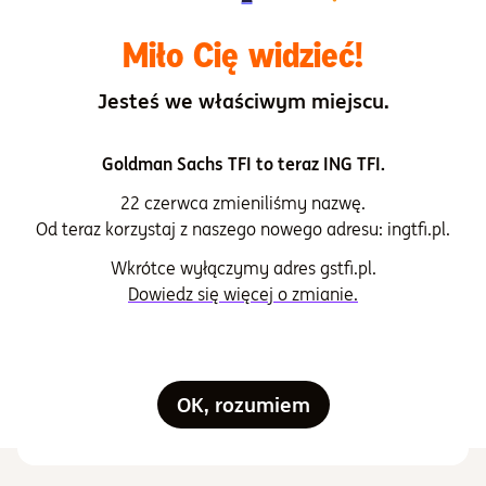
niekorzystnych skutków decyzji inwestycyjnych
dla czynników zrównoważonego rozwoju
Miło Cię widzieć!
Jesteś we właściwym miejscu.
Prospekt informacyjny
Goldman Sachs TFI to teraz ING TFI.
Rachunki
22 czerwca zmieniliśmy nazwę.
Od teraz korzystaj z naszego nowego adresu: ingtfi.pl.
Sprawozdania finansowe
Wkrótce wyłączymy adres gstfi.pl.
Tabela opłat
Dowiedz się więcej o zmianie.
Ujawnienie informacji związanych ze
zrównoważonym rozwojem
OK, rozumiem