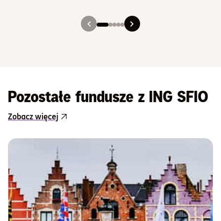
Slajd 1
Slajd 2
Slajd 3
Slajd 4
Slajd 5
Pozostałe fundusze z ING SFIO
Zobacz więcej